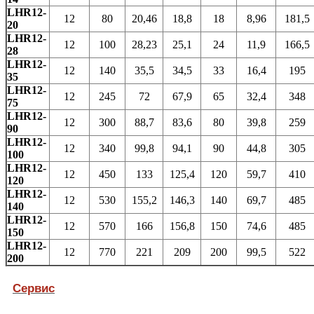
LHR12-
12
80
20,46
18,8
18
8,96
181,5
20
LHR12-
12
100
28,23
25,1
24
11,9
166,5
28
LHR12-
12
140
35,5
34,5
33
16,4
195
35
LHR12-
12
245
72
67,9
65
32,4
348
75
LHR12-
12
300
88,7
83,6
80
39,8
259
90
LHR12-
12
340
99,8
94,1
90
44,8
305
100
LHR12-
12
450
133
125,4
120
59,7
410
120
LHR12-
12
530
155,2
146,3
140
69,7
485
140
LHR12-
12
570
166
156,8
150
74,6
485
150
LHR12-
12
770
221
209
200
99,5
522
200
Сервис