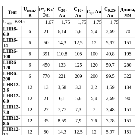
U
,
C
,
C
,
C
,
P*
, Вт/
Длина
ном.
20
10
0.25
C
, Ач
Тип
8
Эл.
мм
В
Ач
Ач
Ач
U
В/Эл
1,67
1,75
1,75
1,75
1,75
кон.
LHR6-
6
21
6,14
5,6
5,4
2,69
70
6.0
LHR6-
6
50
14,3
12,5
12
5,97
151
14
LHR6-
6
391
110,8
105
100
49,8
195
100
LHR6-
6
450
133
125
120
59,7
280
120
LHR6-
6
770
221
209
200
99,5
322
200
LHR12-
12
13
3,58
3,3
3,2
1,59
134
3.6
LHR12-
12
21
6,1
5,6
5,4
2,69
90
6.0
LHR12-
12
27
7,77
7,3
7
3,48
151
7.8
LHR12-
12
35
8,59
7,9
7,6
3,78
151
8.6
LHR12-
12
50
14,3
12,5
12
5,97
151
14