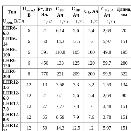
U
,
C
,
C
,
C
,
P*
, Вт/
Длина
ном.
20
10
0.25
C
, Ач
Тип
8
Эл.
мм
В
Ач
Ач
Ач
U
В/Эл
1,67
1,75
1,75
1,75
1,75
кон.
LHR6-
6
21
6,14
5,6
5,4
2,69
70
6.0
LHR6-
6
50
14,3
12,5
12
5,97
151
14
LHR6-
6
391
110,8
105
100
49,8
195
100
LHR6-
6
450
133
125
120
59,7
280
120
LHR6-
6
770
221
209
200
99,5
322
200
LHR12-
12
13
3,58
3,3
3,2
1,59
134
3.6
LHR12-
12
21
6,1
5,6
5,4
2,69
90
6.0
LHR12-
12
27
7,77
7,3
7
3,48
151
7.8
LHR12-
12
35
8,59
7,9
7,6
3,78
151
8.6
LHR12-
12
50
14,3
12,5
12
5,97
151
14