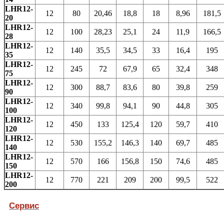
LHR12-
12
80
20,46
18,8
18
8,96
181,5
20
LHR12-
12
100
28,23
25,1
24
11,9
166,5
28
LHR12-
12
140
35,5
34,5
33
16,4
195
35
LHR12-
12
245
72
67,9
65
32,4
348
75
LHR12-
12
300
88,7
83,6
80
39,8
259
90
LHR12-
12
340
99,8
94,1
90
44,8
305
100
LHR12-
12
450
133
125,4
120
59,7
410
120
LHR12-
12
530
155,2
146,3
140
69,7
485
140
LHR12-
12
570
166
156,8
150
74,6
485
150
LHR12-
12
770
221
209
200
99,5
522
200
Сервис