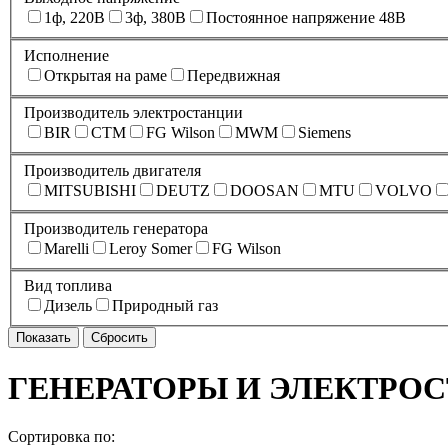
1ф, 220В
3ф, 380В
Постоянное напряжение 48В
Исполнение
Открытая на раме
Передвижная
Производитель электростанции
BIR
CTM
FG Wilson
MWM
Siemens
Производитель двигателя
MITSUBISHI
DEUTZ
DOOSAN
MTU
VOLVO
Производитель генератора
Marelli
Leroy Somer
FG Wilson
Вид топлива
Дизель
Природный газ
ГЕНЕРАТОРЫ И ЭЛЕКТРО
Сортировка по: