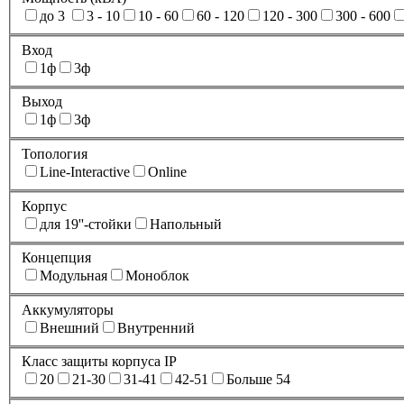
до 3
3 - 10
10 - 60
60 - 120
120 - 300
300 - 600
Вход
1ф
3ф
Выход
1ф
3ф
Топология
Line-Interactive
Online
Корпус
для 19''-стойки
Напольный
Концепция
Модульная
Моноблок
Аккумуляторы
Внешний
Внутренний
Класс защиты корпуса IP
20
21-30
31-41
42-51
Больше 54