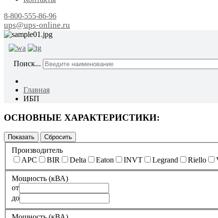
8-800-555-86-96
ups@ups-online.ru
ОТ ПР
Поиск...
Главная
ИБП
ОСНОВНЫЕ ХАРАКТЕРИСТИКИ:
Производитель
APC
BIR
Delta
Eaton
INVT
Legrand
Riello
Мощность (кВА)
от
до
Мощность (кВА)