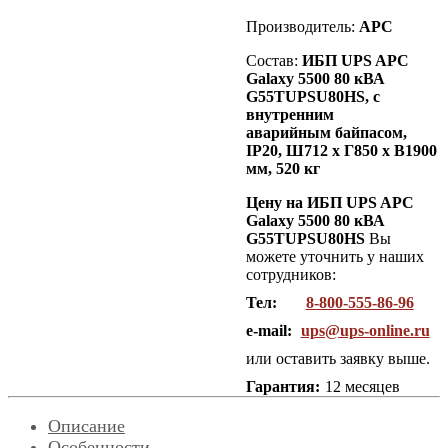
Производитель:
APC
Состав:
ИБП UPS APC
Galaxy 5500 80 кВА
G55TUPSU80HS, с
внутренним
аварийным байпасом,
IP20
, Ш712 х Г850 х В1900
мм, 520 кг
Цену на ИБП UPS APC
Galaxy 5500 80 кВА
G55TUPSU80HS
Вы
можете уточнить у наших
сотрудников:
Тел:
8-800-555-86-96
e-mail:
ups@ups-online.ru
или оставить заявку выше.
Гарантия:
12 месяцев
Описание
Особенности