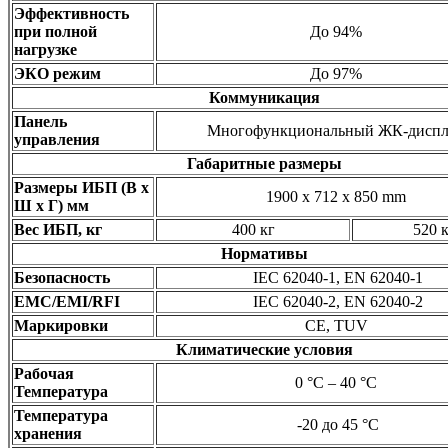
Эффективность
при полной
До 94%
нагрузке
ЭКО режим
До 97%
Коммуникация
Панель
Многофункциональный ЖК-диспл
управления
Габаритные размеры
Размеры ИБП (В x
1900 x 712 x 850 mm
Ш x Г) мм
Вес ИБП, кг
400 кг
520 
Нормативы
Безопасность
IEC 62040-1, EN 62040-1
EMC/EMI/RFI
IEC 62040-2, EN 62040-2
Маркировки
CE, TUV
Климатические условия
Рабочая
0 °C – 40 °C
Температура
Температура
-20 до 45 °C
хранения