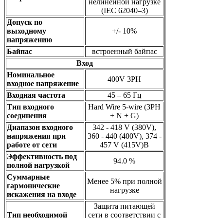
нелинейной нагрузке
(IEC 62040–3)
Допуск по
выходному
+/- 10%
напряжению
Байпас
встроенный байпас
Вход
Номинальное
400V 3PH
входное напряжение
Входная частота
45 – 65 Гц
Тип входного
Hard Wire 5-wire (3PH
соединения
+ N + G)
Диапазон входного
342 - 418 V (380V),
напряжения при
360 - 440 (400V), 374 -
работе от сети
457 V (415V)В
Эффективность под
94.0 %
полной нагрузкой
Суммарные
Менее 5% при полной
гармонические
нагрузке
искажения на входе
Защита питающей
Тип необходимой
сети в соответствии с