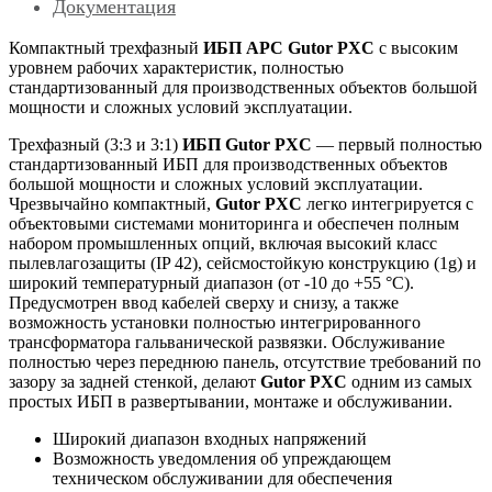
Документация
Компактный трехфазный
ИБП APC Gutor PXC
с высоким
уровнем рабочих характеристик, полностью
стандартизованный для производственных объектов большой
мощности и сложных условий эксплуатации.
Трехфазный (3:3 и 3:1)
ИБП Gutor PXC
— первый полностью
стандартизованный ИБП для производственных объектов
большой мощности и сложных условий эксплуатации.
Чрезвычайно компактный,
Gutor PXC
легко интегрируется с
объектовыми системами мониторинга и обеспечен полным
набором промышленных опций, включая высокий класс
пылевлагозащиты (IP 42), сейсмостойкую конструкцию (1g) и
широкий температурный диапазон (от -10 до +55 °C).
Предусмотрен ввод кабелей сверху и снизу, а также
возможность установки полностью интегрированного
трансформатора гальванической развязки. Обслуживание
полностью через переднюю панель, отсутствие требований по
зазору за задней стенкой, делают
Gutor PXC
одним из самых
простых ИБП в развертывании, монтаже и обслуживании.
Широкий диапазон входных напряжений
Возможность уведомления об упреждающем
техническом обслуживании для обеспечения