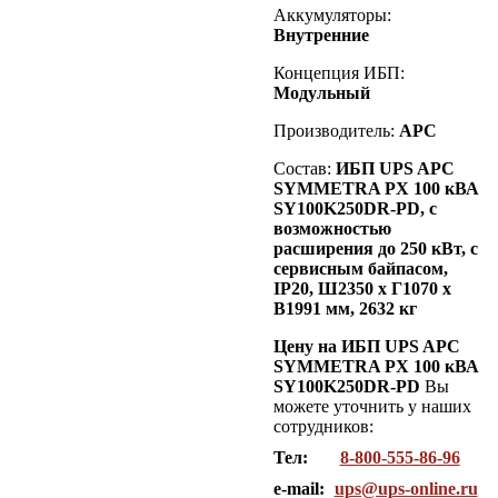
Аккумуляторы:
Внутренние
Концепция ИБП:
Модульный
Производитель:
APC
Состав:
ИБП UPS APC
SYMMETRA PX 100 кВА
SY100K250DR-PD, с
возможностью
расширения до 250 кВт, с
сервисным байпасом,
IP20,
Ш2350 х Г1070 х
В1991 мм, 2632 кг
Цену на ИБП UPS APC
SYMMETRA PX 100 кВА
SY100K250DR-PD
Вы
можете уточнить у наших
сотрудников:
Тел:
8-800-555-86-96
e-mail:
ups@ups-online.ru