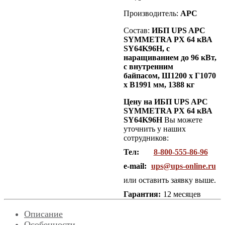
Производитель:
APC
Состав:
ИБП UPS APC
SYMMETRA PX 64 кВА
SY64K96H, с
наращиванием до 96 кВт,
с внутренним
байпасом,
Ш1200 х Г1070
х В1991 мм, 1388 кг
Цену на ИБП UPS APC
SYMMETRA PX 64 кВА
SY64K96H
Вы можете
уточнить у наших
сотрудников:
Тел:
8-800-555-86-96
e-mail:
ups@ups-online.ru
или оставить заявку выше.
Гарантия:
12 месяцев
Описание
Особенности