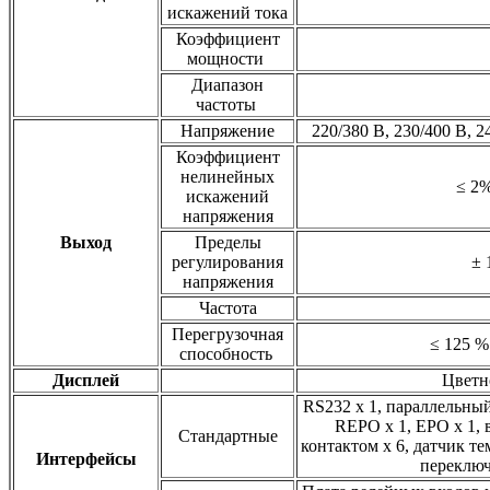
искажений тока
Коэффициент
мощности
Диапазон
частоты
Напряжение
220/380 В, 230/400 В, 2
Коэффициент
нелинейных
≤ 2%
искажений
напряжения
Выход
Пределы
регулирования
± 
напряжения
Частота
Перегрузочная
≤ 125 %:
способность
Дисплей
Цветн
RS232 x 1, параллельный 
REPO x 1, EPO x 1, 
Стандартные
контактом x 6, датчик т
Интерфейсы
переключа