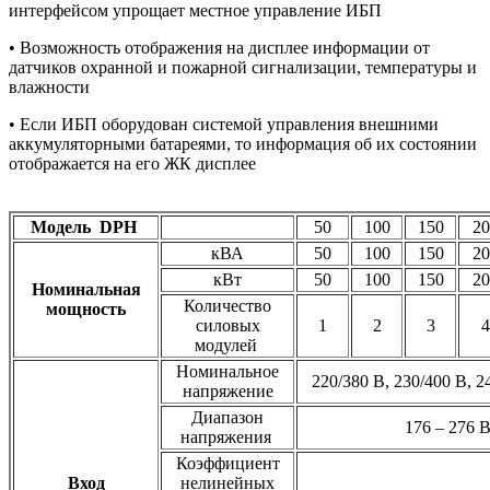
интерфейсом упрощает местное управление ИБП
• Возможность отображения на дисплее информации от
датчиков охранной и пожарной сигнализации, температуры и
влажности
• Если ИБП оборудован системой управления внешними
аккумуляторными батареями, то информация об их состоянии
отображается на его ЖК дисплее
Модель DPH
50
100
150
20
кВА
50
100
150
20
кВт
50
100
150
20
Номинальная
Количество
мощность
силовых
1
2
3
4
модулей
Номинальное
220/380 В, 230/400 В, 2
напряжение
Диапазон
176 – 276 В
напряжения
Коэффициент
Вход
нелинейных