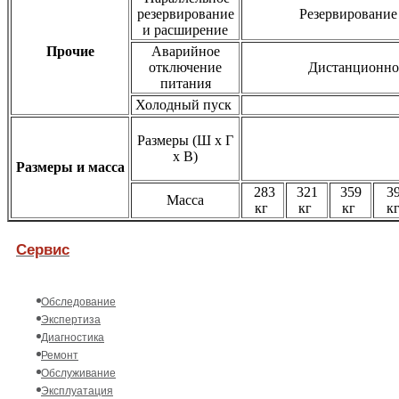
резервирование
Резервирование
и расширение
Прочие
Аварийное
отключение
Дистанционное
питания
Холодный пуск
Размеры (Ш х Г
х В)
Размеры и масса
283
321
359
3
Масса
кг
кг
кг
к
Сервис
Обследование
Экспертиза
Диагностика
Ремонт
Обслуживание
Эксплуатация