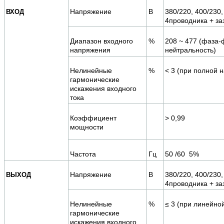
Напряжение
В
380/220,
400/230,
ВХОД
4проводника + за
Диапазон входного
%
208 ~ 477 (фаза-
напряжения
нейтральность)
Нелинейные
%
< 3 (при полной н
гармонические
искажения входного
тока
Коэффициент
> 0,99
мощности
Частота
Гц
50 /60 5%
Напряжение
В
380/220,
400/230,
ВЫХОД
4проводника + за
Нелинейные
%
≤ 3 (при линейной
гармонические
искажения входного