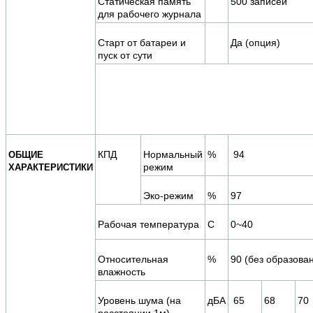
Статическая память
500 записей
для рабочего журнала
Старт от батареи и
Да (опция)
пуск от сути
КПД
Нормальный
%
94
ОБЩИЕ
режим
ХАРАКТЕРИСТИКИ
Эко-режим
%
97
Рабочая температура
C
0~40
Относительная
%
90 (без образова
влажность
Уровень шума (на
дБА
65
68
70
расстоянии 1м)