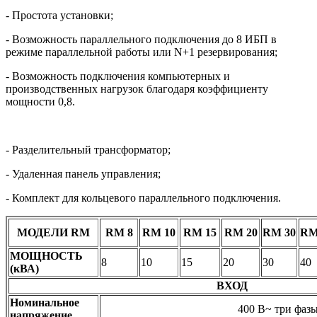
- Простота установки;
- Возможность параллельного подключения до 8 ИБП в
режиме параллельной работы или N+1 резервирования;
- Возможность подключения компьютерных и
производственных нагрузок благодаря коэффициенту
мощности 0,8.
- Разделительный трансформатор;
- Удаленная панель управления;
- Комплект для кольцевого параллельного подключения.
МОДЕЛИ RM
RM 8
RM 10
RM 15
RM 20
RM 30
RM
МОЩНОСТЬ
8
10
15
20
30
40
(кВА)
ВХОД
Номинальное
400 В~ три фаз
напряжение