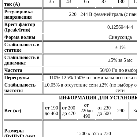
35
43
65
87
130
1
ток (А)
Регулировка
220 - 244 В фаза/нейтраль (с па
напряжения
Крест-фактор
0,125694444
(Ipeak/Irms)
Форма волны
Синусоида
Стабильность в
± 1%
статике
Стабильность в
±5% за 5 мс
динамике
Частота
50/60 Гц по выбо
Перегрузка
110% 125% 150% от номинального тока в 
Стабильность
±0,05% в отсутствие сети ±2% (по выбору 
частоты
сети
ИНФОРМАЦИЯ ДЛЯ УСТАНОВ
от
от 190
от 200
от 230
Вес (кг)
220до
290
3
до 460
до 470
до 500
490
Размеры
1200 x 555 x 720
(ВхШхГ) (мм)