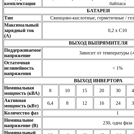
комплектация
байпаса
БАТАРЕИ
Тип
Cвинцово-кислотные, герметичные / ге
Максимальный
зарядный ток
0,2 x C10
(А)
ВЫХОД ВЫПРЯМИТЕЛЯ
Поддерживаемое
Зависит от температуры (-
напряжение
Остаточная
нелинейность
< 1%
напряжения
ВЫХОД ИНВЕРТОРА
Номинальная
8
10
15
20
30
4
мощность (кВА)
Активная
6,4
8
12
16
24
3
мощность (кВт)
Количество фаз
1
Номинальное
230, одна фаза
напряжение (В)
Номинальный