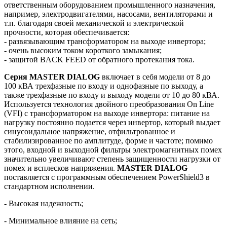
ответственным оборудованием промышленного назначения,
например, электродвигателями, насосами, вентиляторами и
т.п. благодаря своей механической и электрической
прочности, которая обеспечивается:
- развязывающим трансформатором на выходе инвертора;
- очень высоким током короткого замыкания;
- защитой BACK FEED от обратного протекания тока.
Серия MASTER DIALOG
включает в себя модели от 8 до
100 кВА трехфазные по входу и однофазные по выходу, а
также трехфазные по входу и выходу модели от 10 до 80 кВА.
Используется технология двойного преобразования On Line
(VFI) с трансформатором на выходе инвертора: питание на
нагрузку постоянно подается через инвертор, который выдает
синусоидальное напряжение, отфильтрованное и
стабилизированное по амплитуде, форме и частоте; помимо
этого, входной и выходной фильтры электромагнитных помех
значительно увеличивают степень защищенности нагрузки от
помех и всплесков напряжения.
MASTER DIALOG
поставляется с программным обеспечением PowerShield3 в
стандартном исполнении.
- Высокая надежность;
- Минимальное влияние на сеть;