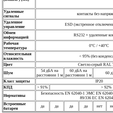
Удаленные
контакты без напря
сигналы
Удаленное
ESD (экстренное отключени
управление
Обмен
RS232 + удаленные ко
информацией
Рабочая
0°C / +40°C
температура
Относительная
< 95% (без конденс
влажность
Цвет
Светло-серый RAL 
54 дБА на
60 дБА на
Шум
60 д
расстоянии 1 м
расстоянии 1 м
Класс защиты
IP20
КПД
> 91%
> 92%
Безопасность EN 62040-1 ЭМС EN 62040-
Нормативы
89/336 EC EN 6204
Встроенные
да
да
да
да
нет
н
батареи