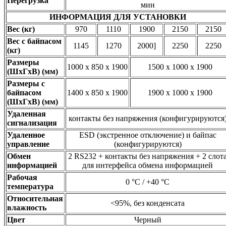
Перегрузка
мин
ИНФОРМАЦИЯ ДЛЯ УСТАНОВКИ
Вес (кг)
970
1110
1900
2150
2150
Вес с байпасом
1145
1270
2000]
2250
2250
(кг)
Размеры
1000 x 850 x 1900
1500 x 1000 x 1900
(ШхГхВ) (мм)
Размеры с
байпасом
1400 x 850 x 1900
1900 x 1000 x 1900
(ШхГхВ) (мм)
Удаленная
контакты без напряжения (конфигурируются
сигнализация
Удаленное
ESD (экстренное отключение) и байпас
управление
(конфигурируются)
Обмен
2 RS232 + контакты без напряжения + 2 cлот
информацией
для интерфейса обмена информацией
Рабочая
0 °C / +40 °C
температура
Относительная
<95%, без конденсата
влажность
Цвет
Черный