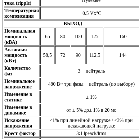
Нулевые
тока (ripple)
Температурная
-0.5 Vx°C
компенсация
ВЫХОД
Номинальная
мощность
65
80
100
125
160
(кВА)
Активная
мощность
58,5
72
90
112,5
144
(кВт)
Количество
3 + нейтраль
фаз
Номинальное
480 В~ три фазы + нейтраль (по выбору)
напряжение
Изменение в
± 1%
статике
Изменение в
от ± 5% до± 1% в 20 мс
динамике
Искажение
<1% при линейной нагрузке / <3% при
напряжения
искажающей нагрузке
Крест-фактор
3:1 lpeack/lrms