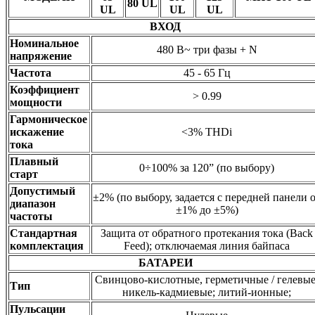
80 UL
UL
UL
UL
ВХОД
Номинальное
480 В~ три фазы + N
напряжение
Частота
45 - 65 Гц
Коэффициент
> 0.99
мощности
Гармоническое
искажение
<3% THDi
тока
Плавный
0÷100% за 120” (по выбору)
старт
Допустимый
±2% (по выбору, задается с передней панели 
диапазон
±1% до ±5%)
частоты
Стандартная
Защита от обратного протекания тока (Back
комплектация
Feed); отключаемая линия байпаса
БАТАРЕИ
Свинцово-кислотные, герметичные / гелевые
Тип
никель-кадмиевые; литий-ионные;
Пульсации