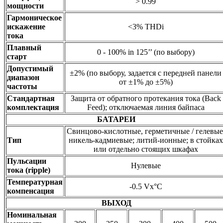
> 0.99
мощности
Гармоническое
искажение
<3% THDi
тока
Плавный
0 - 100% in 125’’ (по выбору)
старт
Допустимый
±2% (по выбору, задается с передней панели
диапазон
от ±1% до ±5%)
частоты
Стандартная
Защита от обратного протекания тока (Back
комплектация
Feed); отключаемая линия байпаса
БАТАРЕИ
Свинцово-кислотные, герметичные / гелевые
Тип
никель-кадмиевые; литий-ионные; в стойках
или отдельно стоящих шкафах
Пульсации
Нулевые
тока (ripple)
Температурная
-0.5 Vx°C
компенсация
ВЫХОД
Номинальная