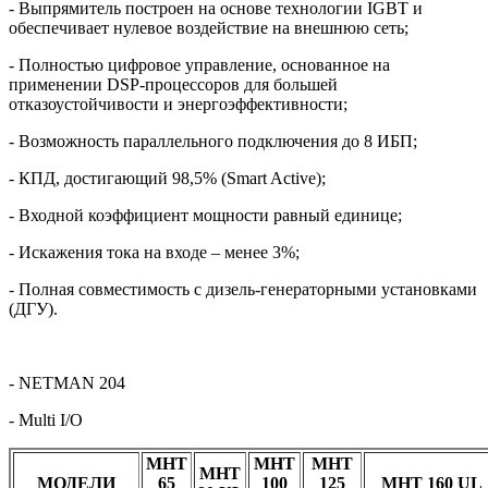
- Выпрямитель построен на основе технологии IGBT и
обеспечивает нулевое воздействие на внешнюю сеть;
- Полностью цифровое управление, основанное на
применении DSP-процессоров для большей
отказоустойчивости и энергоэффективности;
- Возможность параллельного подключения до 8 ИБП;
- КПД, достигающий 98,5% (Smart Active);
- Входной коэффициент мощности равный единице;
- Искажения тока на входе – менее 3%;
- Полная совместимость с дизель-генераторными установками
(ДГУ).
- NETMAN 204
- Multi I/O
MHT
MHT
MHT
MHT
МОДЕЛИ
65
100
125
MHT 160 UL