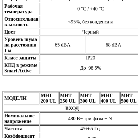
Рабочая
0 °C / +40 °C
температура
Относительная
<95%, без конденсата
влажность
Цвет
Черный
Уровень шума
на расстоянии
65 dBA
68 dBA
1 м
Класс защиты
IP20
КПД в режиме
До 98.5%
Smart Active
MHT
MHT
MHT
MHT
MHT
МОДЕЛИ
200 UL
250 UL
300 UL
400 UL
500 UL
ВХОД
Номинальное
480 В~ три фазы + N
напряжение
Частота
45÷65 Гц
Коэффициент