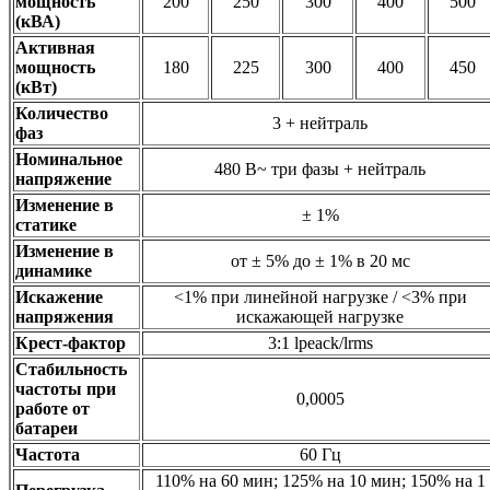
мощность
200
250
300
400
500
(кВА)
Активная
мощность
180
225
300
400
450
(кВт)
Количество
3 + нейтраль
фаз
Номинальное
480 В~ три фазы + нейтраль
напряжение
Изменение в
± 1%
статике
Изменение в
от ± 5% до ± 1% в 20 мс
динамике
Искажение
<1% при линейной нагрузке / <3% при
напряжения
искажающей нагрузке
Крест-фактор
3:1 lpeack/lrms
Стабильность
частоты при
0,0005
работе от
батареи
Частота
60 Гц
110% на 60 мин; 125% на 10 мин; 150% на 1