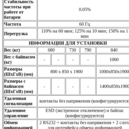
Стабильность
частоты при
0.05%
работе от
батареи
Частота
60 Гц
110% на 60 мин; 125% на 10 мин; 150% на 1
Перегрузка
мин
ИНФОРМАЦИЯ ДЛЯ УСТАНОВКИ
Вес (кг)
680
730
790
840
Вес с байпасом
-
-
-
-
1000
(кг)
Размеры
800 x 850 x 1900
1000x850x1900
(ШхГхВ) (мм)
Размеры с
байпасом
-
-
-
-
1400x850x190
(ШхГхВ) (мм)
Удаленная
контакты без напряжения (конфигурируются
сигнализация
Удаленное
ESD (экстренное отключение) и байпас
управление
(конфигурируются)
Обмен
2 RS232 + контакты без напряжения + 2 cлот
информацией
для интерфейса обмена информацией