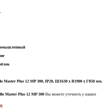
P
омышленный
ие
облок
o Master Plus 12 MP 300, IP20,
Ш1630 х В1900 х Г850 мм,
lo Master Plus 12 MP 300
Вы можете уточнить у наших
96