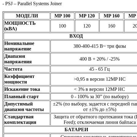
- PSJ – Parallel Systems Joiner
МОДЕЛИ
MP 100
MP 120
MP 160
MP 
МОЩНОСТЬ
100
120
160
2
(кВА)
ВХОД
Номинальное
380-400-415 В~ три фазы
напряжение
Диапазон
400 B + 20% / -25%
напряжения
Частота
45 - 65 Гц
Коэффициент
>0,95 в версии 12MP HC
мощности
Искажение тока
< 3% в версии 12MP HC
Плавный старт
0 - 100% за 30” (по выбору)
Допустимый
±2% (по выбору, задается с передней п
диапазон частоты
от ±1% до ±5%)
Стандартная
Защита от обратного протекания тока (
комплектация
Feed); отключаемая линия байпаса
БАТАРЕИ
Cвинцово-кислотные, герметичные 