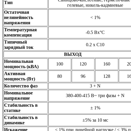
Тип
гелевые, никель-кадмиевые
Остаточная
нелинейность
< 1%
напряжения
Температурная
-0.5 Вx°C
компенсация
Типичный
0.2 x C10
зарядный ток
ВЫХОД
Номинальная
100
120
160
2
мощность (кВА)
Активная
80
96
128
1
мощность (Вт)
Количество фаз
3 + N
Номинальное
380-400-415 В~ три фазы + N
напряжение
Стабильность в
± 1%
статике
Стабильность в
±5% за 10 мс
динамике
Искажение
< 1% при линейной нагрузке / < 3% 