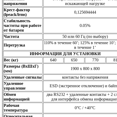
напряжения
искажающей нагрузке
Крест-фактор
0,125694444
(lpeack/lrms)
Стабильность
частоты при работе
0.05%
от батареи
Частота
50 или 60 Гц (по выбору)
110% в течение 60’; 125% в течение 10’;
Перегрузка
в течение 1’
ИНФОРМАЦИЯ ДЛЯ УСТАНОВКИ
Вес (кг)
640
650
770
8
Размеры (ВхШхГ)
1900 x 800 x 800
(мм)
Удаленные сигналы
контакты без напряжения
Удаленное
ESD (экстренное отключение) и байп
управление
Обмен
два RS232 + удаленные контакты + 2 с
информацией
для интерфейса обмена информацие
Рабочая
0°C / +40°C
температура
Относительная