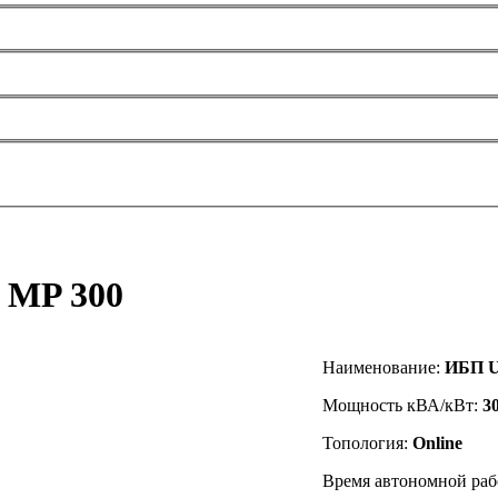
2 MP 300
Наименование:
ИБП UP
Мощность кВА/кВт:
3
Топология:
Online
Время автономной раб