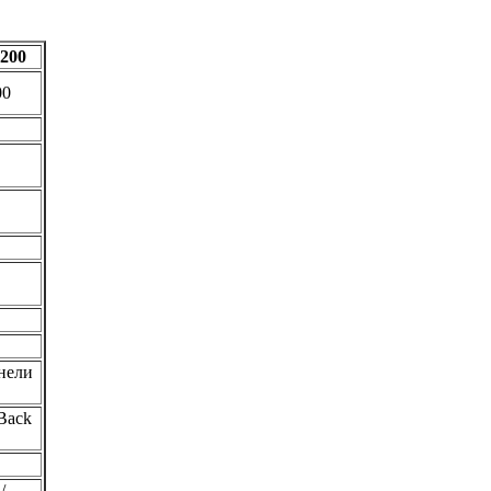
200
00
анели
Back
/