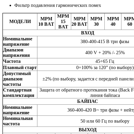
Фильтр подавления гармонических помех
MPM
MPM
MPM
MPM
MPM
MP
МОДЕЛИ
15
10 BAT
20 BAT
30
40
60
BAT
ВХОД
Номинальное
380-400-415 В три фазы
напряжение
Диапазон
400 V + 20% /- 25%
напряжения
Частота
45÷65 Гц
Плавный старт
0÷100% за 120” (по выбору)
Допустимый
диапазон
±2% (по выбору, задается с передней панел
частоты
Стандартная
Защита от обратного протекания тока (Back F
комплектация
линия байпаса
БАЙПАС
Номинальное
360-400-420 В~ три фазы + нейт
напряжение
Номинальная
50 или 60 Гц по выбору
частота
ВЫХОД