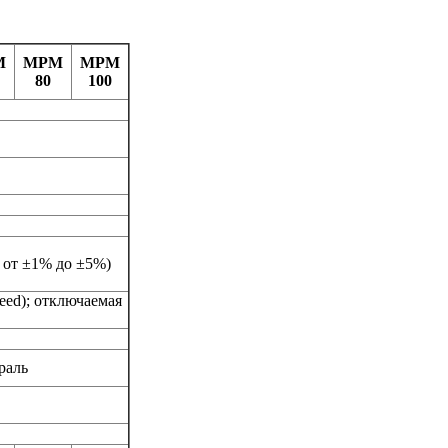
M
MPM
MPM
80
100
и от ±1% до ±5%)
eed); отключаемая
раль