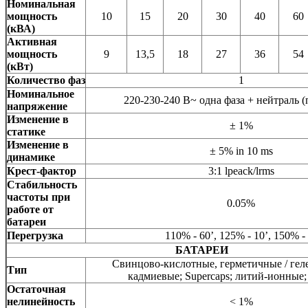
Номинальная
мощность
10
15
20
30
40
60
(кВА)
Активная
мощность
9
13,5
18
27
36
54
(кВт)
Количество фаз
1
Номинальное
220-230-240 В~ одна фаза + нейтраль 
напряжение
Изменение в
± 1%
статике
Изменение в
± 5% in 10 ms
динамике
Крест-фактор
3:1 lpeack/lrms
Стабильность
частоты при
0.05%
работе от
батареи
Перегрузка
110% - 60’, 125% - 10’, 150% - 
БАТАРЕИ
Свинцово-кислотные, герметичные / геле
Тип
кадмиевые; Supercaps; литий-ионные;
Остаточная
нелинейность
< 1%