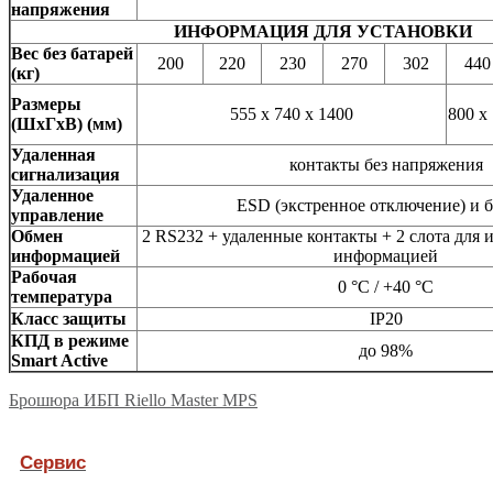
напряжения
ИНФОРМАЦИЯ ДЛЯ УСТАНОВКИ
Вес без батарей
200
220
230
270
302
440
(кг)
Размеры
555 x 740 x 1400
800 x
(ШхГхВ) (мм)
Удаленная
контакты без напряжения
сигнализация
Удаленное
ESD (экстренное отключение) и 
управление
Обмен
2 RS232 + удаленные контакты + 2 cлота для 
информацией
информацией
Рабочая
0 °C / +40 °C
температура
Класс защиты
IP20
КПД в режиме
до 98%
Smart Active
Брошюра ИБП Riello Master MPS
Сервис