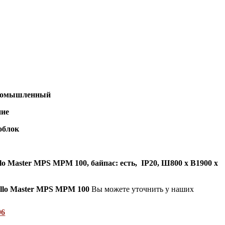
омышленный
ие
облок
o Master MPS MPM 100, байпас: есть, IP20,
Ш800 х В1900 х
llo Master MPS MPM 100
Вы можете уточнить у наших
96