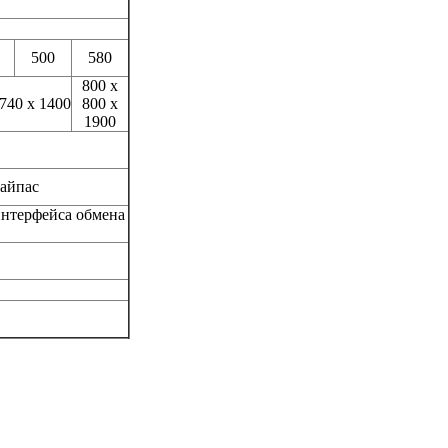
500
580
800 x
 740 x 1400
800 x
1900
байпас
интерфейса обмена