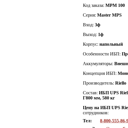
Код заказа
:
MPM 100
Серия:
Master MPS
Вход:
3ф
Выход:
1ф
Корпус:
напольный
Особенности ИБП:
Пр
Аккумуляторы:
Внешн
Концепция ИБП:
Мон
Производитель:
Riello
Состав:
ИБП UPS Riell
Г800 мм, 580 кг
Цену на ИБП UPS Rie
сотрудников:
Тел:
8-800-555-86-