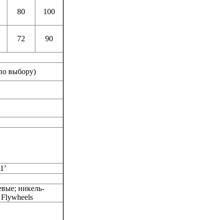
80
100
72
90
(по выбору)
1’
вые; никель-
 Flywheels