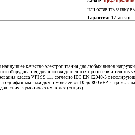
e-mail:
ups@ups-onlin
или оставить заявку в
Гарантия:
12 месяцев
наилучшее качество электропитания для любых видов нагрузки,
кого оборудования, для производственных процессов и телеком
зования класса VFI SS 111 согласно IEC EN 62040-3 с изолирую
м и однофазным выходом и моделей от 10 до 800 кВА с трехфазн
давления гармонических помех (опция)