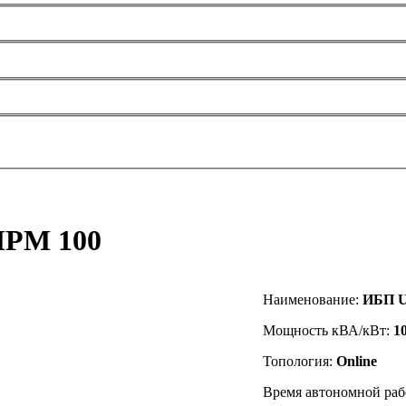
MPM 100
Наименование:
ИБП U
Мощность кВА/кВт:
1
Топология:
Online
Время автономной раб