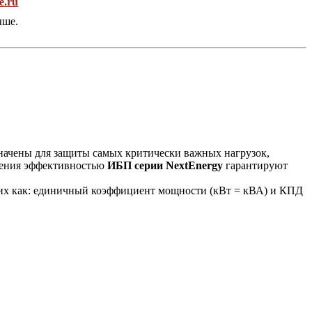
e.ru
ыше.
начены для защиты самых критически важных нагрузок,
вления эффективностью
ИБП серии NextEnergy
гарантируют
ких как: единичный коэффициент мощности (кВт = кВА) и КПД