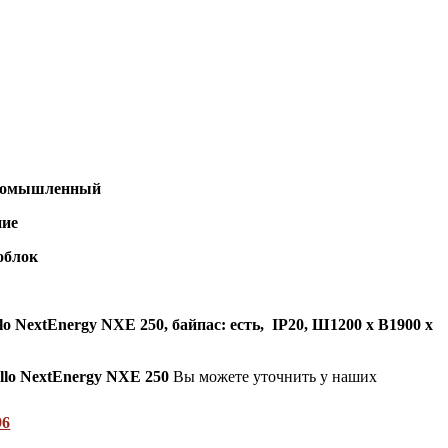
омышленный
ие
облок
o NextEnergy NXE 250, байпас: есть, IP20,
Ш1200 х В1900 х
llo NextEnergy NXE 250
Вы можете уточнить у наших
96