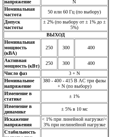
напряжение
N
Номинальная
50 или 60 Гц (по выбору)
частота
Допуск
± 2% (по выбору от ± 1% до ±
частоты
5%)
ВЫХОД
Номинальная
мощность
250
300
400
(кВА)
Активная
250
300
400
мощность (кВт)
Число фаз
3 + N
Номинальное
380 - 400 - 415 В AC три фазы
напряжение
+ N (по выбору)
Изменение в
± 1%
статике
Изменение в
± 5% в 10 мс
динамике
Искажение
< 1% при линейной нагрузке/<
напряжения
3% при нелинейной нагрузке
Стабильность