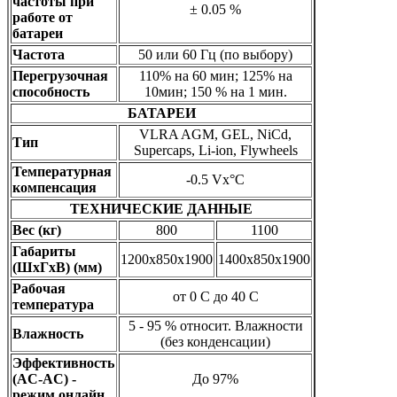
частоты при
± 0.05 %
работе от
батареи
Частота
50 или 60 Гц (по выбору)
Перегрузочная
110% на 60 мин; 125% на
способность
10мин; 150 % на 1 мин.
БАТАРЕИ
VLRA AGM, GEL, NiCd,
Тип
Supercaps, Li-ion, Flywheels
Температурная
-0.5 Vx°C
компенсация
ТЕХНИЧЕСКИЕ ДАННЫЕ
Вес (кг)
800
1100
Габариты
1200x850x1900
1400x850x1900
(ШxГxВ) (мм)
Рабочая
от 0 C до 40 C
температура
5 - 95 % относит. Влажности
Влажность
(без конденсации)
Эффективность
(AC-AC) -
До 97%
режим онлайн