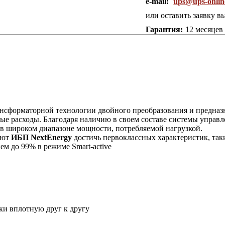
e-mail:
ups@ups-onlin
или оставить заявку в
Гарантия:
12 месяцев
ансформаторной технологии двойного преобразования и предназ
ые расходы. Благодаря наличию в своем составе системы упра
 в широком диапазоне мощности, потребляемой нагрузкой.
яют
ИБП NextEnergy
достичь первоклассных характеристик, та
ем до 99% в режиме Smart-active
ки вплотную друг к другу