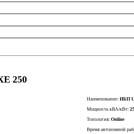
XE 250
Наименование:
ИБП U
Мощность кВА/кВт:
2
Топология:
Online
Время автономной раб