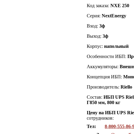
Код заказа
:
NXE 250
Серия:
NextEnergy
Вход:
3ф
Выход:
3ф
Корпус:
напольный
Особенности ИБП:
Пр
Аккумуляторы:
Внешн
Концепция ИБП:
Мон
Производитель:
Riello
Состав:
ИБП UPS Riell
Г850 мм, 800 кг
Цену на ИБП UPS Rie
сотрудников:
Тел:
8-800-555-86-