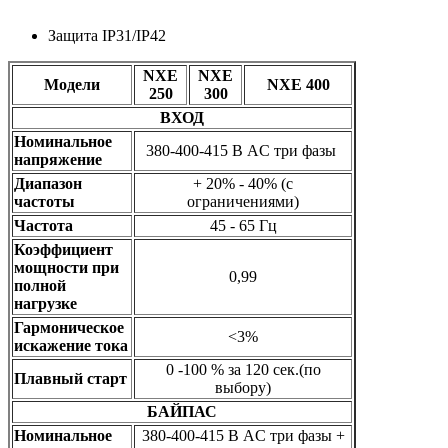
Защита IP31/IP42
NXE
NXE
Модели
NXE 400
250
300
ВХОД
Номинальное
380-400-415 В AC три фазы
напряжение
Диапазон
+ 20% - 40% (с
частоты
ограничениями)
Частота
45 - 65 Гц
Коэффициент
мощности при
0,99
полной
нагрузке
Гармоническое
<3%
искажение тока
0 -100 % за 120 сек.(по
Плавный старт
выбору)
БАЙПАС
Номинальное
380-400-415 В AC три фазы +