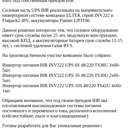
ИБП под собственным брендом BIR.
Силовая часть UPS BIR реализована на выпрямительно-
инверторной системе компании ELTEK серий INV222 и
Flatpack2 48V, аккумуляторы Fiamm 12FIT60.
Данное решение интересно тем, что силовое оборудование
имеет срок службы более 25 лет, модульную конструкцию,
высокий КПД, а аккумуляторные батареи срок службы 12-15
лет, с системой удаления газов RVS.
На производственном участке компании было собрано:
Инвертор питания BIR INV222 UPS 6S 48/220 TS38U 3х60-
5шт.
Инвертор питания BIR INV222 UPS 3S 48/220 TS30U 2х60-
5шт.
Инвертор питания BIR INV222 UPS 10S 48/220 TS42U 4х60-
1шт.
Обращаем внимание, что под своим брендом BIR мы
изготавливаем высоконадежные системы питания
постоянного и переменного тока, различного исполнения
(сейсмостойкие, пыле и влагозащищенные).
Готовы разработать для Вас уникальные решения с