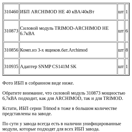
310460
ИБП ARCHIMOD HE 40 кВА/40кВт
шт
1
Силовой модуль TRIMOD-ARCHIMOD HE
310873
шт
6
6.7кВА
310856
Комп.из 3-х ящиков.бат.Archimod
шт
8
310935
Адаптер SNMP CS141M SK
шт
1
Фото ИБП в собранном виде ниже.
Обратите внимание, что силовой модуль 310873 мощностью
6,7кВА подходит, как для ARCHIMOD, так и для TRIMOD.
Кстати, ИБП серии Trimod в тоже в большом количестве
представлены на заводе.
По сути у завода всегда есть в наличии унифицированные
модули, которые подходят для всех ИБП завода.