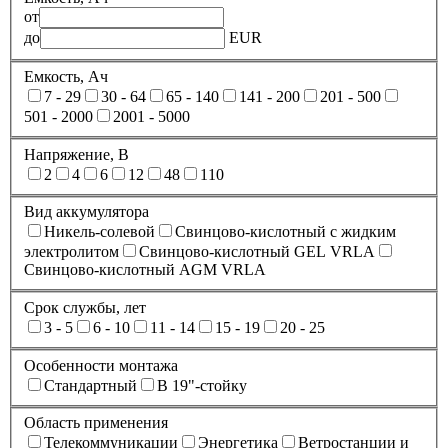
от
до
EUR
Емкость, Ач
7 - 29
30 - 64
65 - 140
141 - 200
201 - 500
501 - 2000
2001 - 5000
Напряжение, В
2
4
6
12
48
110
Вид аккумулятора
Никель-солевой
Свинцово-кислотный с жидким
электролитом
Свинцово-кислотный GEL VRLA
Свинцово-кислотный AGM VRLA
Срок службы, лет
3 - 5
6 - 10
11 - 14
15 - 19
20 - 25
Особенности монтажа
Стандартный
В 19"-стойку
Область применения
Телекоммуникации
Энергетика
Ветростанции и