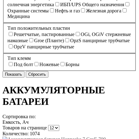
солнечная энергетика
ИБП/UPS Общего назначения
Охранные системы
Нефть и газ
Железная дорога
Медицина
Тип положительных пластин
Решетчатые, пастированные
OGi, OGiV стержневые
намазные
Groe (Планте)
OpzS панцирные трубчатые
OpzV панцирные трубчатые
Тип клемм
Под болт
Ножевые
Борны
АККУМУЛЯТОРНЫЕ
БАТАРЕИ
Сортировка по:
Емкость, Ач
Товаров на странице
Количество: 1074