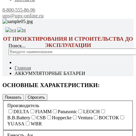
8-800-555-86-96
ups@ups-online.ru
ОТ ПРОЕКТИРОВАНИЯ И СТРОИТЕЛЬСТВА ДО
ЭКСПЛУАТАЦИИ
Поиск...
Главная
АККУМУЛЯТОРНЫЕ БАТАРЕИ
ОСНОВНЫЕ ХАРАКТЕРИСТИКИ:
Производитель
DELTA
FIAMM
Panasonic
LEOCH
B.B.Battery
CSB
Hoppecke
Ventura
ВОСТОК
YUASA
WBR
Емкость, Ач