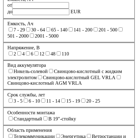
от
до
EUR
Емкость, Ач
7 - 29
30 - 64
65 - 140
141 - 200
201 - 500
501 - 2000
2001 - 5000
Напряжение, В
2
4
6
12
48
110
Вид аккумулятора
Никель-солевой
Свинцово-кислотный с жидким
электролитом
Свинцово-кислотный GEL VRLA
Свинцово-кислотный AGM VRLA
Срок службы, лет
3 - 5
6 - 10
11 - 14
15 - 19
20 - 25
Особенности монтажа
Стандартный
В 19"-стойку
Область применения
Телекоммуникации
Энергетика
Ветростанции и