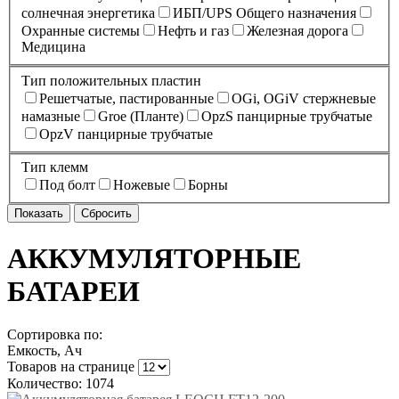
солнечная энергетика
ИБП/UPS Общего назначения
Охранные системы
Нефть и газ
Железная дорога
Медицина
Тип положительных пластин
Решетчатые, пастированные
OGi, OGiV стержневые
намазные
Groe (Планте)
OpzS панцирные трубчатые
OpzV панцирные трубчатые
Тип клемм
Под болт
Ножевые
Борны
АККУМУЛЯТОРНЫЕ
БАТАРЕИ
Сортировка по:
Емкость, Ач
Товаров на странице
Количество: 1074