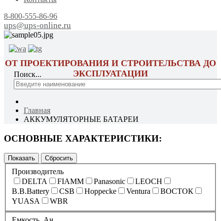
8-800-555-86-96
ups@ups-online.ru
ОТ ПРОЕКТИРОВАНИЯ И СТРОИТЕЛЬСТВА ДО
ЭКСПЛУАТАЦИИ
Поиск...
Главная
АККУМУЛЯТОРНЫЕ БАТАРЕИ
ОСНОВНЫЕ ХАРАКТЕРИСТИКИ:
Производитель
DELTA
FIAMM
Panasonic
LEOCH
B.B.Battery
CSB
Hoppecke
Ventura
ВОСТОК
YUASA
WBR
Емкость, Ач