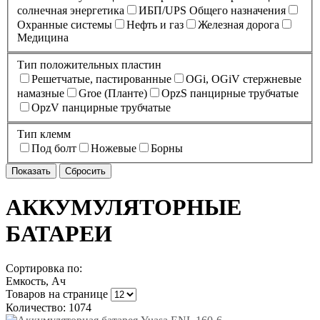
солнечная энергетика
ИБП/UPS Общего назначения
Охранные системы
Нефть и газ
Железная дорога
Медицина
Тип положительных пластин
Решетчатые, пастированные
OGi, OGiV стержневые
намазные
Groe (Планте)
OpzS панцирные трубчатые
OpzV панцирные трубчатые
Тип клемм
Под болт
Ножевые
Борны
АККУМУЛЯТОРНЫЕ
БАТАРЕИ
Сортировка по:
Емкость, Ач
Товаров на странице
Количество: 1074