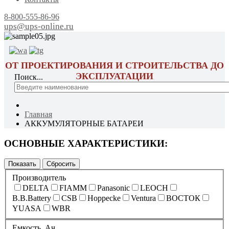
8-800-555-86-96
ups@ups-online.ru
ОТ ПРОЕКТИРОВАНИЯ И СТРОИТЕЛЬСТВА ДО
ЭКСПЛУАТАЦИИ
Поиск...
Главная
АККУМУЛЯТОРНЫЕ БАТАРЕИ
ОСНОВНЫЕ ХАРАКТЕРИСТИКИ:
Производитель
DELTA
FIAMM
Panasonic
LEOCH
B.B.Battery
CSB
Hoppecke
Ventura
ВОСТОК
YUASA
WBR
Емкость, Ач