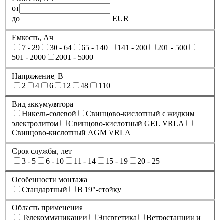
от
до
EUR
Емкость, Ач
7 - 29
30 - 64
65 - 140
141 - 200
201 - 500
501 - 2000
2001 - 5000
Напряжение, В
2
4
6
12
48
110
Вид аккумулятора
Никель-солевой
Свинцово-кислотный с жидким
электролитом
Свинцово-кислотный GEL VRLA
Свинцово-кислотный AGM VRLA
Срок службы, лет
3 - 5
6 - 10
11 - 14
15 - 19
20 - 25
Особенности монтажа
Стандартный
В 19"-стойку
Область применения
Телекоммуникации
Энергетика
Ветростанции и