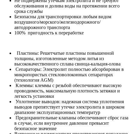
Не подвержены утечкам электролита и не требуют
обслуживания и долива воды на протяжении всего
срока службы
Безопасны для транспортировки любым видом
воздушного/морского/железнодорожного/
автодорожного транспорта
100% пригодность к переработке
Пластины: Решетчатые пластины повышенной
толщины, изготовленные методом литья из
высококачественного сплава свинца-кальция-олова
Сепараторы: Электролит полностью абсорбирован в
микропористых стекловолоконных сепараторах
(технология AGM)
Клеммы: клеммы с резьбой обеспечивают высокую
проводимость, максимальную плотность затяжки и
легкость установки
Уплотнение выводов: надежная система уплотнения
выводов препятствует утечке электролита в широком
диапазоне эксплуатационных температур
Предохранительные клапаны обеспечивают сброс газа
в случае, если внутреннее давление превысит
безопасное значение
Встроенные пламегасители предотвращают попадание