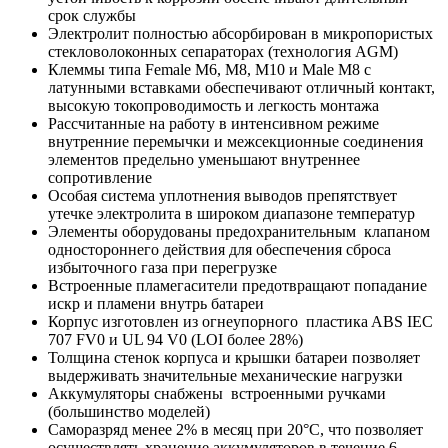
срок службы
Электролит полностью абсорбирован в микропористых
стекловолоконных сепараторах (технология AGM)
Клеммы типа Female M6, M8, M10 и Male M8 с
латунными вставками обеспечивают отличный контакт,
высокую токопроводимость и легкость монтажа
Рассчитанные на работу в интенсивном режиме
внутренние перемычки и межсекционные соединения
элементов предельно уменьшают внутреннее
сопротивление
Особая система уплотнения выводов препятствует
утечке электролита в широком диапазоне температур
Элементы оборудованы предохранительным клапаном
одностороннего действия для обеспечения сброса
избыточного газа при перегрузке
Встроенные пламегасители предотвращают попадание
искр и пламени внутрь батареи
Корпус изготовлен из огнеупорного пластикa ABS IEC
707 FV0 и UL 94 V0 (LOI более 28%)
Толщина стенок корпуса и крышки батареи позволяет
выдерживать значительные механические нагрузки
Аккумуляторы снабжены встроенными ручками
(большинство моделей)
Саморазряд менее 2% в месяц при 20°С, что позволяет
осуществлять хранение аккумуляторов в течение 6