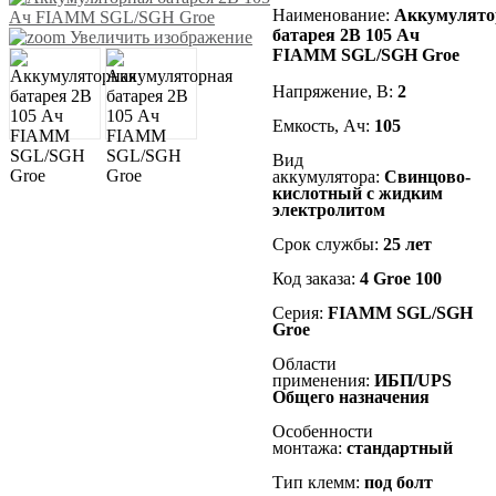
Наименование
:
Аккумулято
батарея 2В 105 Ач
Увеличить изображение
FIAMM SGL/SGH Groe
Напряжение, В:
2
Емкость, Ач:
105
Вид
аккумулятора:
Cвинцово-
кислотный с жидким
электролитом
Срок службы:
25 лет
Код заказа:
4 Groe 100
Серия:
FIAMM
SGL/SGH
Groe
Области
применения:
ИБП/UPS
Общего назначения
Особенности
монтажа:
стандартный
Тип клемм:
под болт