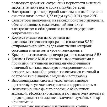
позволяют добиться сохранения пористости активной
массы в течение всего срока службы батареи
Электролит - раствор серной кислоты высокой степени
очистки плотностью 1,22 кг/дм.куб (+0,01) при 20°С
Сепараторы выполнены из высокопористого материала,
обеспечивающего максимальный контакт с
электролитом и обладающего низким внутренним
сопротивлением
Корпуса элементов изготовлены из
высококачественного прозрачного пластика SAN
(стирол-акрилонитрил) для облегчения контроля
состояния элементов и уровня электролита
Крышки изготовлены из непрозрачного пластика ABS
Клеммы Female М10 с контактными столбиками с
прочными латунными вставками обеспечивают
отличный контакт, высокую токопроводимость и
легкость монтажа (опционально возможен гаечный и
болтовой тип выводов с медными вставками)
Высоконадежная система уплотнения выводов
препятствует утечке электролита и коррозии клемм
Вентиляционные фильтр пробки, с байонетной
защелкой, эффективно задерживают пары электролита и
предотвращают попадание в элемент случайных искр
или пламени
Опционально возможно изготовление крышек