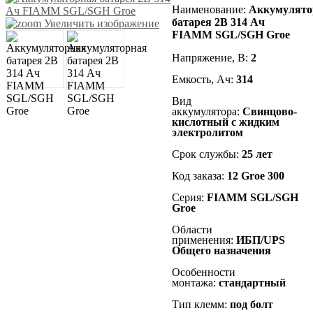
Наименование
:
Аккумулято
батарея 2В 314 Ач
Увеличить изображение
FIAMM SGL/SGH Groe
Напряжение, В:
2
Емкость, Ач:
314
Вид
аккумулятора:
Cвинцово-
кислотный с жидким
электролитом
Срок службы:
25 лет
Код заказа:
12 Groe 300
Серия:
FIAMM
SGL/SGH
Groe
Области
применения:
ИБП/UPS
Общего назначения
Особенности
монтажа:
стандартный
Тип клемм:
под болт