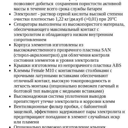
позволяют добиться сохранения пористости активной
массы в течение всего срока службы батареи
Электролит - раствор серной кислоты высокой степени
очистки плотностью 1,22 кг/дм.куб (+0,01) при 20°С
Сепараторы выполнены из высокопористого материала,
обеспечивающего максимальный контакт с
электролитом и обладающего низким внутренним
сопротивлением
Корпуса элементов изготовлены из
высококачественного прозрачного пластика SAN
(стирол-акрилонитрил) для облегчения контроля
состояния элементов и уровня электролита
Крышки изготовлены из непрозрачного пластика ABS
Клеммы Female М10 с контактными столбиками с
прочными латунными вставками обеспечивают
отличный контакт, высокую токопроводимость и
легкость монтажа (опционально возможен гаечный и
болтовой тип выводов с медными вставками)
Высоконадежная система уплотнения выводов
препятствует утечке электролита и коррозии клемм
Вентиляционные фильтр пробки, с байонетной
защелкой, эффективно задерживают пары электролита и
предотвращают попадание в элемент случайных искр
или пламени
Опционально возможно изготовление крышек