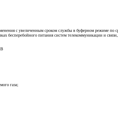
енения c увеличенным сроком службы в буферном режиме по сра
иках бесперебойного питания систем телекоммуникации и связи,
2В
мого газа;