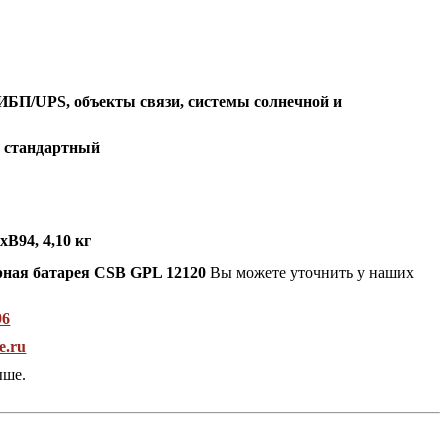
ИБП/UPS, объекты связи, системы солнечной и
:
стандартный
В94, 4,10 кг
рная батарея CSB GPL 12120
Вы можете уточнить у наших
96
e.ru
ыше.