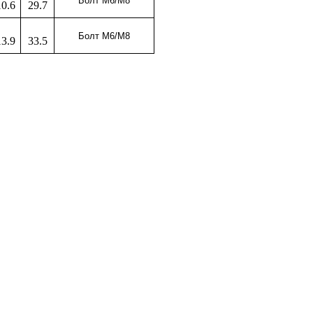
Болт М6/
M8
10.6
29.7
Болт М6/
M8
13.9
33.5