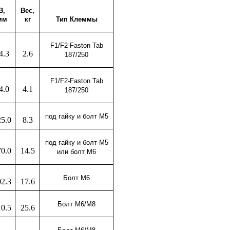
В,
Вес,
мм
кг
Тип Клеммы
F1/F2-Faston Tab
4.3
2.6
187/250
F1/F2-Faston Tab
4.0
4.1
187/250
под гайку и болт М5
25.0
8.3
под гайку и болт М5
70.0
14.5
или болт М6
Болт М6
02.3
17.6
Болт М6/
M8
10.5
25.6