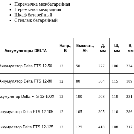
Перемычка межбатарейная
Перемычка межрядная
Шкаф батарейный
Стеллаж батарейный
Напр.,
Емкость,
Д,
Ш,
В,
Аккумуляторы
DELTA
В
Ah
мм
мм
мм
Аккумулятор Delta FTS 12-50
12
50
277
106
224
Аккумулятор Delta FTS 12-80
12
80
564
115
189
ккумулятор Delta FTS 12-100X
12
100
508
110
231
ккумулятор Delta FTS 12-105
12
105
395
110
286
ккумулятор Delta FTS 12-125
12
125
418
108
317