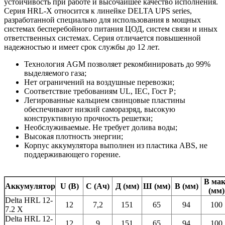
устойчивость при работе и высочайшее качество исполнения.
Серия HRL-X относится к линейке DELTA UPS series,
разработанной специально для использования в мощных
системах бесперебойного питания ЦОД, систем связи и иных
ответственных системах. Серия отличается повышенной
надежностью и имеет срок службы до 12 лет.
Технология AGM позволяет рекомбинировать до 99%
выделяемого газа;
Нет ограничений на воздушные перевозки;
Соответствие требованиям UL, IEC, Гост Р;
Легированные кальцием свинцовые пластины
обеспечивают низкий саморазряд, высокую
конструктивную прочность решетки;
Необслуживаемые. Не требует долива воды;
Высокая плотность энергии;
Корпус аккумулятора выполнен из пластика ABS, не
поддерживающего горение.
В мак
Аккумулятор
U (В)
С (Ач)
Д (мм)
Ш (мм)
В (мм)
(мм)
Delta HRL 12-
12
7,2
151
65
94
100
7.2 X
Delta HRL 12-
12
9
151
65
94
100