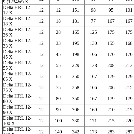
9 (1234W) X
Delta HRL 12-
12
12
151
98
95
101
12 X
Delta HRL 12-
12
18
181
77
167
167
18 X
Delta HRL 12-
12
28
165
125
175
175
26 X
Delta HRL 12-
12
33
195
130
155
168
33 X
Delta HRL 12-
12
45
198
166
170
170
45 X
Delta HRL 12-
12
55
229
138
208
213
55 X
Delta HRL 12-
12
65
350
167
179
179
65 X
Delta HRL 12-
12
75
258
166
206
215
75 X
Delta HRL 12-
12
80
350
167
179
179
80 X
Delta HRL 12-
12
90
306
169
210
215
90 X
Delta HRL 12-
12
100
330
171
215
220
100 X
Delta HRL 12-
12
140
342
173
283
287