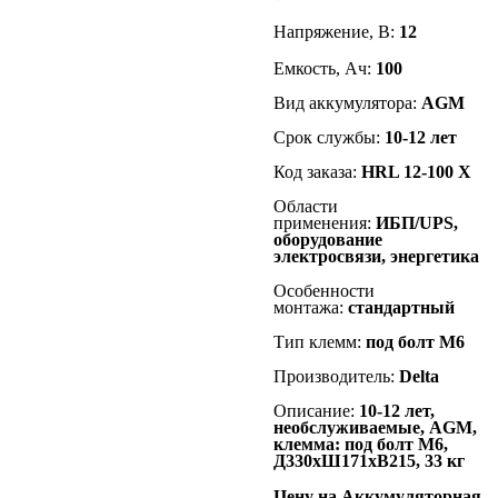
Напряжение, В:
1
2
Емкость, Ач:
100
Вид аккумулятора:
AGM
Срок службы:
10-12
лет
Код заказа:
HRL 12-100 X
Области
применения:
ИБП/UPS,
оборудование
электросвязи, энергетика
Особенности
монтажа:
стандартный
Тип клемм:
под болт М6
Производитель:
Delta
Описание:
10-12 лет,
необслуживаемые, AGM,
клемма: под болт М6,
Д330хШ171хВ215, 33 кг
Цену на Аккумуляторная