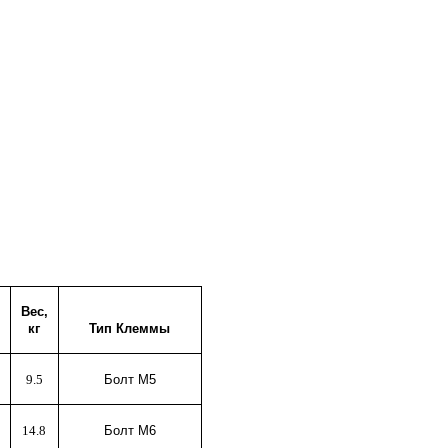
Вес,
кг
Тип Клеммы
9.5
Болт М5
14.8
Болт М6