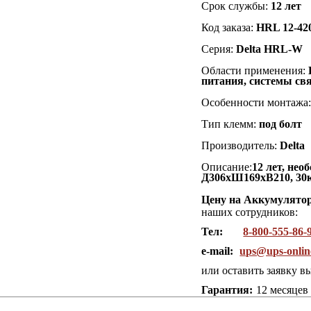
Срок службы:
12 лет
Код заказа:
HRL 12-42
Серия:
Delta HRL-W
Области применения:
питания, системы св
Особенности монтажа
Тип клемм:
под болт
Производитель:
Delta
Описание:
12 лет, не
Д306хШ169хВ210, 30
Цену на Аккумулятор
наших сотрудников:
Тел:
8-800-555-86-
e-mail:
ups@ups-onlin
или оставить заявку в
Гарантия:
12 месяцев