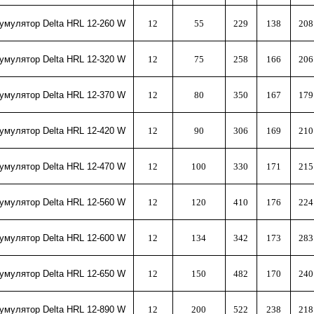
умулятор Delta HR
L
12-260
W
12
55
229
138
208
умулятор Delta HR
L
12-320
W
12
75
258
166
206
умулятор Delta HR
L
12-370
W
12
80
350
167
179
умулятор Delta HR
L
12-420
W
12
90
306
169
210
умулятор Delta HR
L
12-470
W
12
100
330
171
215
умулятор Delta HR
L
12-560
W
12
120
410
176
224
умулятор Delta HR
L
12-600
W
12
134
342
173
283
умулятор Delta HR
L
12-650
W
12
150
482
170
240
умулятор Delta HR
L
12-890
W
12
200
522
238
218