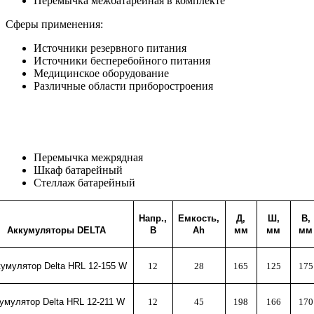
Перемычка межбатарейная в комплекте
Сферы применения:
Источники резервного питания
Источники бесперебойного питания
Медицинское оборудование
Различные области приборостроения
Перемычка межрядная
Шкаф батарейный
Стеллаж батарейный
Напр.,
Емкость,
Д,
Ш,
В,
Аккумуляторы
DELTA
В
Ah
мм
мм
мм
кумулятор Delta HR
L
12-155
W
12
28
165
125
175
умулятор Delta HR
L
12-211
W
12
45
198
166
170