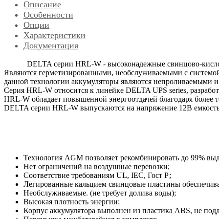
Описание
Особенности
Опции
Характеристики
Документация
DELTA серии HRL-W - высоконадежные свинцово-кислот
Являются герметизированными, необслуживаемыми с системой 
данной технологии аккумуляторы являются непроливаемыми и 
Серия HRL-W относится к линейке DELTA UPS series, разработ
HRL-W обладает повышенной энергоотдачей благодаря более то
DELTA серии
HRL
-
W
выпускаются на напряжение 12В емкость
Технология AGM позволяет рекомбинировать до 99% выде
Нет ограничений на воздушные перевозки;
Соответствие требованиям UL, IEC, Гост Р;
Легированные кальцием свинцовые пластины обеспечива
Необслуживаемые. (не требует долива воды);
Высокая плотность энергии;
Корпус аккумулятора выполнен из пластика ABS, не под