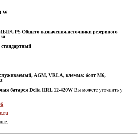
0 W
ИБП/UPS Общего назначения,источники резервного
язи
:
стандартный
обслуживаемый, AGM, VRLA, клемма: болт М6,
кг
ная батарея Delta HRL 12-420W
Вы можете уточнить у
96
e.ru
ыше.