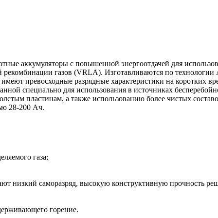
ные аккумуляторы с повышенной энергоотдачей для использова
рекомбинации газов (VRLA). Изготавливаются по технологии A
имеют превосходные разрядные характеристики на коротких вре
анной специально для использования в источниках бесперебойно
лстым пластинам, а также использованию более чистых составов
ю 28-200 Ач.
ляемого газа;
ют низкий саморазряд, высокую конструктивную прочность реш
держивающего горение.