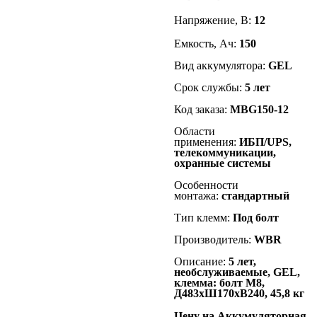
Напряжение, В:
12
Емкость, Ач:
150
Вид аккумулятора:
GEL
Срок службы:
5
лет
Код заказа:
MBG150-12
Области
применения:
ИБП/UPS,
телекоммуникации,
охранные системы
Особенности
монтажа:
стандартный
Тип клемм:
Под б
олт
Производитель:
WBR
Описание:
5 лет,
необслуживаемые, GEL,
клемма: болт М8,
Д483
хШ170хВ240, 45,8 кг
Цену на Аккумуляторная