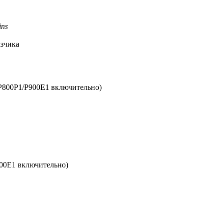
ins
азчика
P800P1/P900E1 включительно)
00E1 включительно)