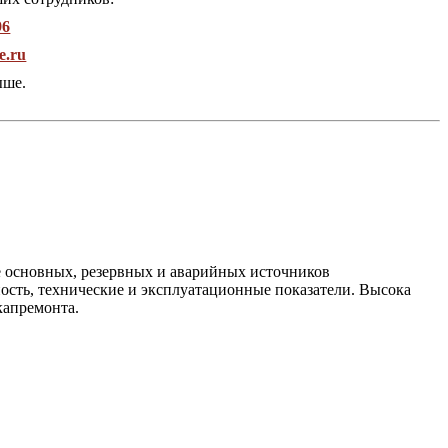
96
e.ru
ыше.
ве основных, резервных и аварийных источников
ость, технические и эксплуатационные показатели. Высока
капремонта.