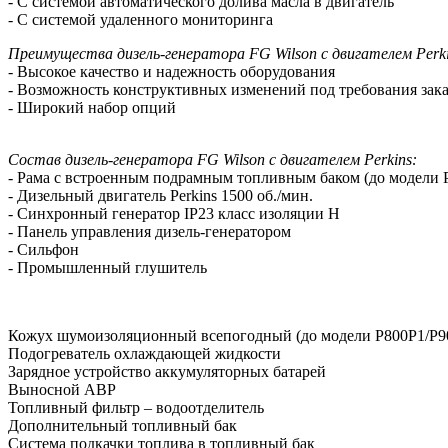
- С системой автоматического долива масла в двигатель
- С системой удаленного мониторинга
Преимущества дизель-генератора FG Wilson с двигателем Perk
- Высокое качество и надежность оборудования
- Возможность конструктивных изменений под требования зак
- Широкий набор опций
Состав дизель-генератора FG Wilson с двигателем Perkins:
- Рама с встроенным подрамным топливным баком (до модели 
- Дизельный двигатель Perkins 1500 об./мин.
- Синхронный генератор IP23 класс изоляции H
- Панель управления дизель-генератором
- Сильфон
- Промышленный глушитель
Кожух шумоизоляционный всепогодный (до модели P800P1/P9
Подогреватель охлаждающей жидкости
Зарядное устройство аккумуляторных батарей
Выносной АВР
Топливный фильтр – водоотделитель
Дополнительный топливный бак
Система подкачки топлива в топливный бак