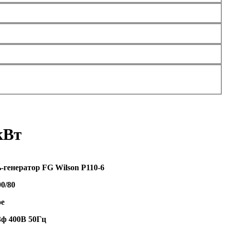
кВт
-генератор FG Wilson P110-6
00/80
ое
3ф 400В 50Гц