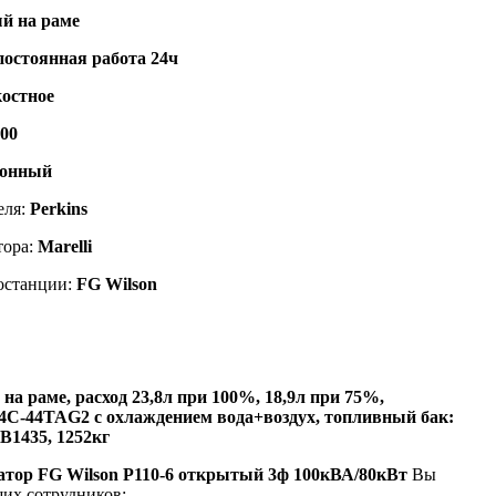
й на раме
постоянная работа 24ч
остное
500
ронный
еля:
Perkins
тора:
Marelli
останции:
FG Wilson
а раме, расход 23,8л при 100%, 18,9л при 75%,
104С-44TAG2
с охлаждением вода+воздух, топливный бак:
 В1435, 1252кг
ратор FG Wilson P110-6 открытый 3ф 100кВА/80кВт
Вы
ших сотрудников: