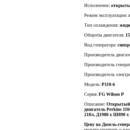
Исполнение:
открыты
Режим эксплуатации:
Тип охлаждения:
жидк
Обороты двигателя:
1
Вид генератора:
синх
Производитель двигат
Производитель генера
Производитель электр
Модель:
P110-6
Серия:
FG Wilson P
Описание:
Открытый н
двигатель
Perkins 1
218л, Д1980 х Ш890 х
Цену на Дизель-гене
можете уточнить у на