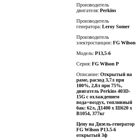
Производитель
двигателя:
Perkins
Производитель
генератора:
Leroy Somer
Производитель
электростанции:
FG Wilson
Модель:
P13,5-6
Серия:
FG Wilson P
Описание:
Открытый на
раме, расход 3,7л при
100%, 2,8л при 75%,
двигатель
Perkins 403D-
15G
с охлаждением
вода+воздух, топливный
бак: 62л, Д1400 х Ш620 х
В1054, 377кг
Цену на Дизель-генератор
FG Wilson P13.5-6
открытый 3ф