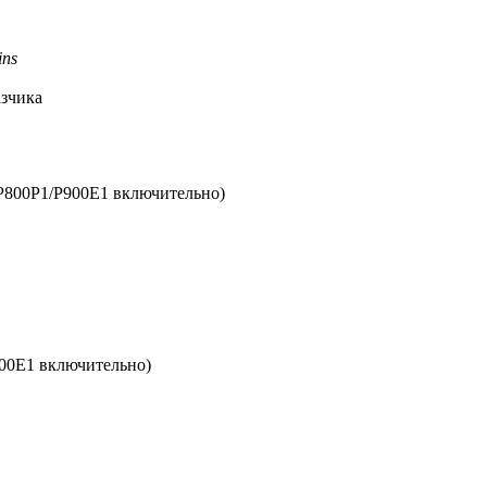
ins
азчика
P800P1/P900E1 включительно)
00E1 включительно)