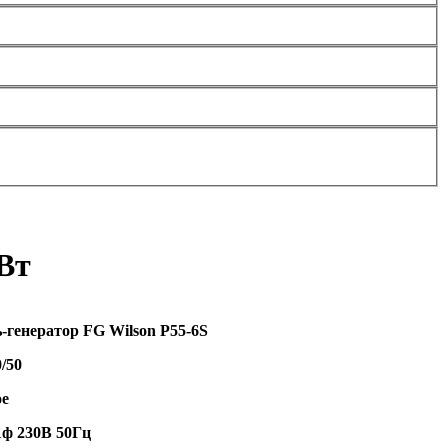
Вт
-генератор FG Wilson P55-6S
0
/50
ое
1ф 230В 50Гц