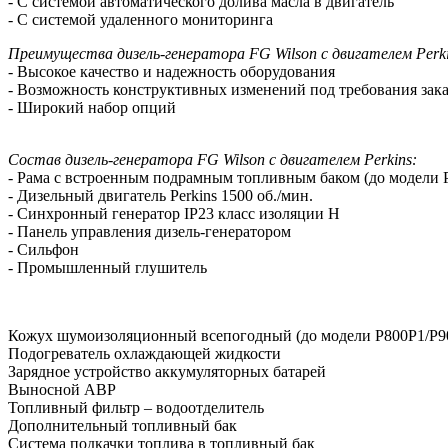
- С системой автоматического долива масла в двигатель
- С системой удаленного мониторинга
Преимущества дизель-генератора FG Wilson с двигателем Perk
- Высокое качество и надежность оборудования
- Возможность конструктивных изменений под требования зак
- Широкий набор опций
Состав дизель-генератора FG Wilson с двигателем Perkins:
- Рама с встроенным подрамным топливным баком (до модели 
- Дизельный двигатель Perkins 1500 об./мин.
- Синхронный генератор IP23 класс изоляции H
- Панель управления дизель-генератором
- Сильфон
- Промышленный глушитель
Кожух шумоизоляционный всепогодный (до модели P800P1/P9
Подогреватель охлаждающей жидкости
Зарядное устройство аккумуляторных батарей
Выносной АВР
Топливный фильтр – водоотделитель
Дополнительный топливный бак
Система подкачки топлива в топливный бак