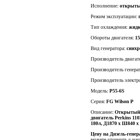
Исполнение:
открыты
Режим эксплуатации:
Тип охлаждения:
жидк
Обороты двигателя:
1
Вид генератора:
синх
Производитель двигат
Производитель генера
Производитель электр
Модель:
P55-6S
Серия:
FG Wilson P
Описание:
Открытый н
двигатель
Perkins 11
180л, Д1870 х Ш840 х
Цену на Дизель-гене
можете уточнить у на