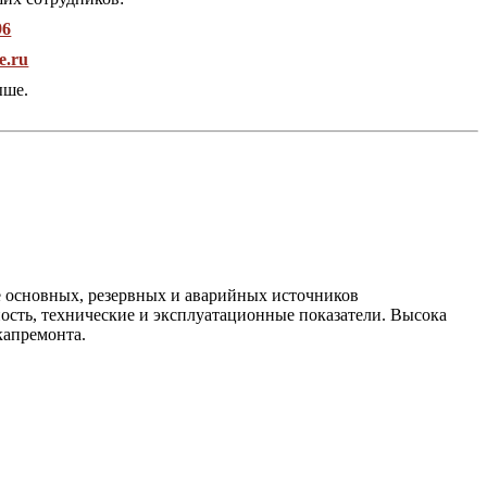
96
e.ru
ыше.
ве основных, резервных и аварийных источников
ость, технические и эксплуатационные показатели. Высока
капремонта.