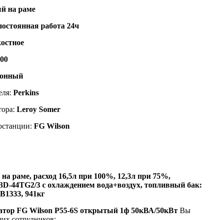
й на раме
постоянная работа 24ч
остное
500
ронный
еля:
Perkins
тора:
Leroy Somer
останции:
FG Wilson
а раме, расход 16,5л при 100%, 12,3л при 75%,
03D-44TG2/3
с охлаждением вода+воздух, топливный бак:
 В1333, 941кг
ратор FG Wilson P55-6S открытый 1ф 50кВА/50кВт
Вы
ших сотрудников: