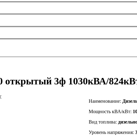
0 открытый 3ф 1030кВА/824кВ
Наименование
:
Дизел
Мощность кВА/кВт:
1
Вид топлива:
дизельн
Уровень напряжения: