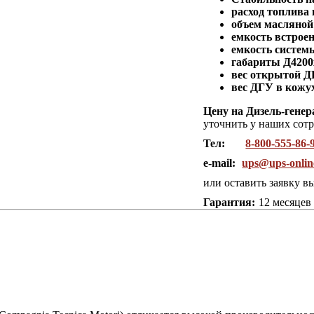
расход топлива
объем масляной
емкость встроен
емкость систем
габариты Д420
вес открытой Д
вес ДГУ в кожу
Цену на Дизель-ген
уточнить у наших сот
Тел:
8-800-555-86-
e-mail:
ups@ups-onlin
или оставить заявку в
Гарантия:
12 месяцев