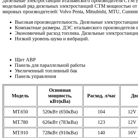
Дизельные электростанции итальянского производителя СТМ (C
модельный ряд дизельных электростанций СТМ мощностью от 
мировых производителей: Volvo Penta, Mitsubishi, MTU, Cummins
Высокая производительность. Дизельные электростанци
Компактные размеры. ДЭС итальянского производителя от
Экономичный расход топлива. Дизельные электростанции
Низкий уровень шума и вибраций.
Щит АВР
Панель для параллельной работы
Увеличенный топливный бак
Панель управления
Основная
Модель
мощность,
Расход, л/час
Дв
кВт(кВа)
МТ.650
520кВт (650кВа)
104
12V 
МТ.780
626кВт (783кВа)
123
12V 
МТ.910
728кВт (910кВа)
140
16V 