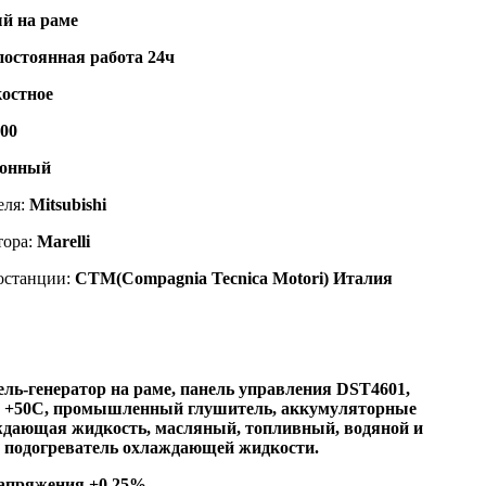
й на раме
постоянная работа 24ч
остное
500
ронный
еля:
Mitsubishi
тора:
Marelli
останции:
CTM(Compagnia Tecnica Motori) Италия
ель-генератор на раме, панель управления DST4601,
я +50C, промышленный глушитель, аккумуляторные
аждающая жидкость, масляный, топливный, водяной и
 подогреватель охлаждающей жидкости.
напряжения
+
0,25%