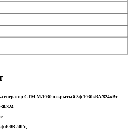
т
ь-генератор CTM M.1030 открытый 3ф 1030кВА/824кВт
030/824
ое
3ф 400В 50Гц