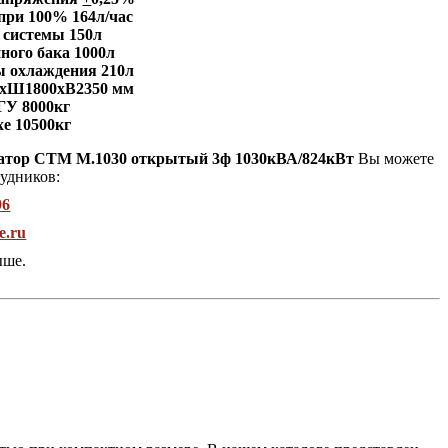
 при 100% 164л/час
 системы 150л
ного бака 1000л
ы охлаждения 210л
0хШ1800хВ2350 мм
ГУ 8000кг
хе 10500кг
ератор СТМ М.1030 открытый 3ф 1030кВА/824кВт
Вы можете
рудников:
96
e.ru
ыше.