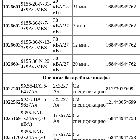
20
9155-20-N-31-
1026601
кВА/18
31 мин.
1684*494*762
4x9Ач-MBS
кВт
30
9155-30-N-7-
1026602
кВА/27
7 мин.
1684*494*762
2x9Ач-MBS
кВт
30
9155-30-N-13-
1026603
кВА/27
12 мин.
1684*494*762
3x9Ач-MBS
кВт
30
9155-30-N-20-
1026604
кВА/27
20 мин.
1684*494*762
4x9Ач-MBS
кВт
Внешние батарейные шкафы
9X55-BAT5-
2x32x7
См.
1022561
817*305*699
64x7Ач
Ач
спецификацию
9X55-BAT5-
3x32x7
См.
1022562
1214*305*699
96x7Ач
Ач
спецификацию
9355-BAT-
1x36x24
См.
1025169
1x24Ач (30
1684*494*758
Ач
спецификацию
кВА)
9355-BAT-
2x36x24
См.
1025170
2x24Ач (30
1684*494*758