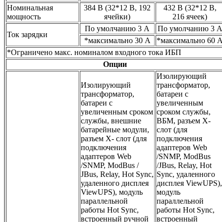
Номинальная
384 В (32*12 В, 192
432 В (32*12 В,
мощность
ячейки)
216 ячеек)
По умолчанию 3 A
По умолчанию 3 
Ток зарядки
*максимально 30 A
*максимально 60 
*Ограничено макс. номиналом входного тока ИБП
Опции
Изолирующий
Изолирующий
трансформатор,
трансформатор,
батареи с
батареи с
увеличенным
увеличенным сроком
сроком службы,
службы, внешние
ВБМ, разъем X-
батарейные модули,
слот (для
разъем X- слот (для
подключения
подключения
адаптеров Web
адаптеров Web
/SNMP, ModBus
/SNMP, ModBus /
/JBus, Relay, Hot
JBus, Relay, Hot Sync,
Sync, удаленного
удаленного дисплея
дисплея ViewUPS),
ViewUPS), модуль
модуль
параллельной
параллельной
работы Hot Sync,
работы Hot Sync,
встроенный ручной
встроенный