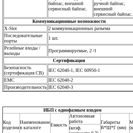
байпас, внешний
ручной байпас,
сервисный байпас.
внешний
сервисный байпас.
Коммуникационные возможности
X-Slot
2 коммуникационных разъема
Последовательные
1 шт.
порты
Релейные входы /
Программируемые, 2 /1
выходы
Сертификация
Безопасность
IEC 62040-1, IEC 60950-1
(сертификация CB)
EMC
IEC 62040-2
Производительность
IEC 62040-3
ИБП с однофазным входом
Автономная
работа
Код
Наименование
Габариты
М
Емкость
изделия
в каталоге
В*Ш*Г (мм)
(
(коэф.