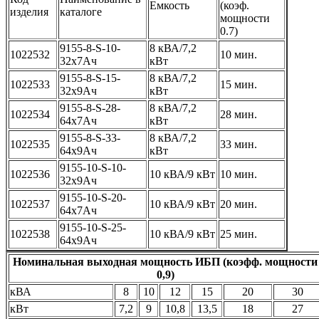
Емкость
(коэф.
изделия
каталоге
мощности
0.7)
9155-8-S-10-
8 кВА/7,2
1022532
10 мин.
32x7Ач
кВт
9155-8-S-15-
8 кВА/7,2
1022533
15 мин.
32x9Ач
кВт
9155-8-S-28-
8 кВА/7,2
1022534
28 мин.
64x7Ач
кВт
9155-8-S-33-
8 кВА/7,2
1022535
33 мин.
64x9Ач
кВт
9155-10-S-10-
1022536
10 кВА/9 кВт
10 мин.
32x9Ач
9155-10-S-20-
1022537
10 кВА/9 кВт
20 мин.
64x7Ач
9155-10-S-25-
1022538
10 кВА/9 кВт
25 мин.
64x9Ач
Номинальная выходная мощность ИБП (коэфф. мощности
0,9)
кВА
8
10
12
15
20
30
кВт
7,2
9
10,8
13,5
18
27