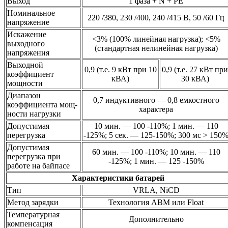
Выход
1 фаза + N + PE
Номинальное
220 /380, 230 /400, 240 /415 В, 50 /60 Гц
напряжение
Искажение
<3% (100% линейная нагрузка); <5%
выходного
(стандартная нелинейная нагрузка)
напряжения
Выходной
0,9 (т.е. 9 кВт при 10
0,9 (т.е. 27 кВт при
коэффициент
кВА)
30 кВА)
мощности
Диапазон
0,7 индуктивного — 0,8 емкостного
коэффициента мощ-
характера
ности нагрузки
Допустимая
10 мин. — 100 -110%; 1 мин. — 110
перегрузка
-125%; 5 сек. — 125-150%; 300 мс > 150
Допустимая
60 мин. — 100 -110%; 10 мин. — 110
перегрузка при
-125%; 1 мин. — 125 -150%
работе на байпасе
Характеристики батарей
Тип
VRLA, NiCD
Метод зарядки
Технология ABM или Float
Температурная
Дополнительно
компенсация