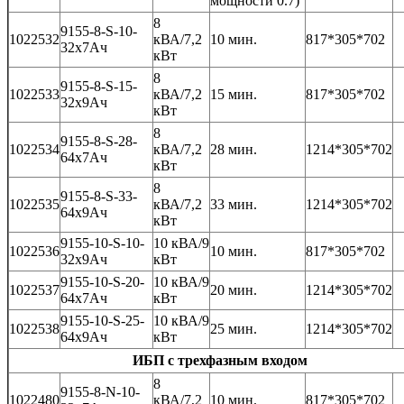
мощности 0.7)
8
9155-8-S-10-
1022532
кВА/7,2
10 мин.
817*305*702
32x7Ач
кВт
8
9155-8-S-15-
1022533
кВА/7,2
15 мин.
817*305*702
32x9Ач
кВт
8
9155-8-S-28-
1022534
кВА/7,2
28 мин.
1214*305*702
64x7Ач
кВт
8
9155-8-S-33-
1022535
кВА/7,2
33 мин.
1214*305*702
64x9Ач
кВт
9155-10-S-10-
10 кВА/9
1022536
10 мин.
817*305*702
32x9Ач
кВт
9155-10-S-20-
10 кВА/9
1022537
20 мин.
1214*305*702
64x7Ач
кВт
9155-10-S-25-
10 кВА/9
1022538
25 мин.
1214*305*702
64x9Ач
кВт
ИБП с трехфазным входом
8
9155-8-N-10-
1022480
кВА/7,2
10 мин.
817*305*702