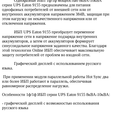
Однофазные ИБП 1ф/1ф мощностью 8кВА-10кВА
серии
UPS
Eaton
9155 предназначены для питания
однофазных потребителей от внешней сети или от
внутренних аккумуляторов напряжением 384В, защищая при
этом нагрузку он некачественного напряжения или от
отключения напряжения.
ИБП
UPS
Eaton
9155 преобразует переменное
напряжение сети в напряжение подзаряда внутренних
аккумуляторов, а затем от аккумуляторов формирует
синусоидальное напряжения заданного качества. Благодаря
этой технологии
Online
ИБП обеспечивает максимальную
защиту потребителей от проблем во входной сети.
Графический дисплей с использованием русского
языка.
При применении модуля параллельной работы Hot Sync два
или более ИБП работают в параллель, обеспечивая
равномерное распределение нагрузки.
Особенности 1ф/1ф ИБП серии
UPS
Eaton
9155 8кВА-10кВА:
- графический дисплей с возможностью использования
русского языка