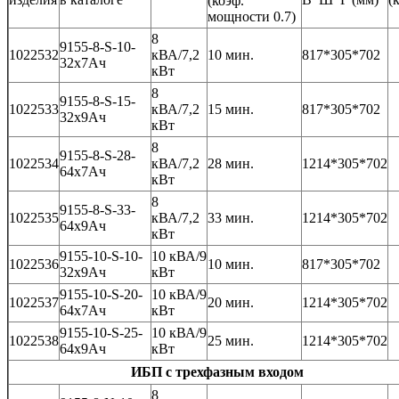
(коэф.
мощности 0.7)
8
9155-8-S-10-
1022532
кВА/7,2
10 мин.
817*305*702
32x7Ач
кВт
8
9155-8-S-15-
1022533
кВА/7,2
15 мин.
817*305*702
32x9Ач
кВт
8
9155-8-S-28-
1022534
кВА/7,2
28 мин.
1214*305*702
64x7Ач
кВт
8
9155-8-S-33-
1022535
кВА/7,2
33 мин.
1214*305*702
64x9Ач
кВт
9155-10-S-10-
10 кВА/9
1022536
10 мин.
817*305*702
32x9Ач
кВт
9155-10-S-20-
10 кВА/9
1022537
20 мин.
1214*305*702
64x7Ач
кВт
9155-10-S-25-
10 кВА/9
1022538
25 мин.
1214*305*702
64x9Ач
кВт
ИБП с трехфазным входом
8