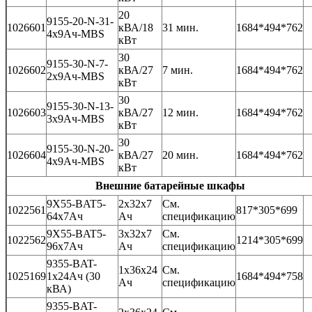
20
9155-20-N-31-
1026601
кВА/18
31 мин.
1684*494*762
4x9Ач-MBS
кВт
30
9155-30-N-7-
1026602
кВА/27
7 мин.
1684*494*762
2x9Ач-MBS
кВт
30
9155-30-N-13-
1026603
кВА/27
12 мин.
1684*494*762
3x9Ач-MBS
кВт
30
9155-30-N-20-
1026604
кВА/27
20 мин.
1684*494*762
4x9Ач-MBS
кВт
Внешние батарейные шкафы
9X55-BAT5-
2x32x7
См.
1022561
817*305*699
64x7Ач
Ач
спецификацию
9X55-BAT5-
3x32x7
См.
1022562
1214*305*699
96x7Ач
Ач
спецификацию
9355-BAT-
1x36x24
См.
1025169
1x24Ач (30
1684*494*758
Ач
спецификацию
кВА)
9355-BAT-