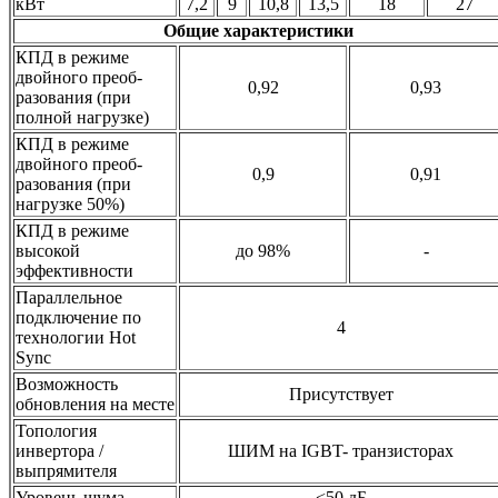
кВт
7,2
9
10,8
13,5
18
27
Общие характеристики
КПД в режиме
двойного преоб-
0,92
0,93
разования (при
полной нагрузке)
КПД в режиме
двойного преоб-
0,9
0,91
разования (при
нагрузке 50%)
КПД в режиме
высокой
до 98%
-
эффективности
Параллельное
подключение по
4
технологии Hot
Sync
Возможность
Присутствует
обновления на месте
Топология
инвертора /
ШИМ на IGBT- транзисторах
выпрямителя
Уровень шума
<50 дБ