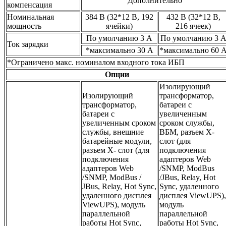
Дополнительно
компенсация
Номинальная
384 В (32*12 В, 192
432 В (32*12 В,
мощность
ячейки)
216 ячеек)
По умолчанию 3 A
По умолчанию 3 
Ток зарядки
*максимально 30 A
*максимально 60 
*Ограничено макс. номиналом входного тока ИБП
Опции
Изолирующий
Изолирующий
трансформатор,
трансформатор,
батареи с
батареи с
увеличенным
увеличенным сроком
сроком службы,
службы, внешние
ВБМ, разъем X-
батарейные модули,
слот (для
разъем X- слот (для
подключения
подключения
адаптеров Web
адаптеров Web
/SNMP, ModBus
/SNMP, ModBus /
/JBus, Relay, Hot
JBus, Relay, Hot Sync,
Sync, удаленного
удаленного дисплея
дисплея ViewUPS),
ViewUPS), модуль
модуль
параллельной
параллельной
работы Hot Sync,
работы Hot Sync,