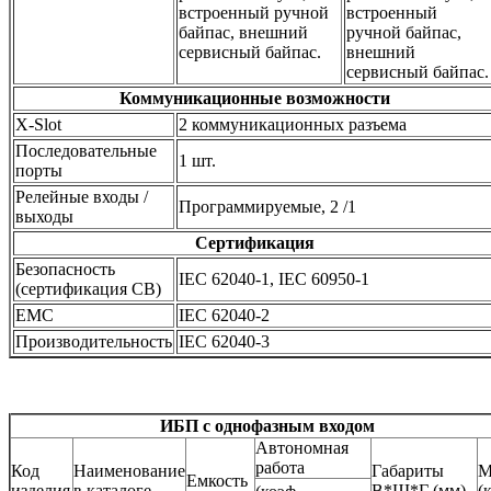
встроенный ручной
встроенный
байпас, внешний
ручной байпас,
сервисный байпас.
внешний
сервисный байпас.
Коммуникационные возможности
X-Slot
2 коммуникационных разъема
Последовательные
1 шт.
порты
Релейные входы /
Программируемые, 2 /1
выходы
Сертификация
Безопасность
IEC 62040-1, IEC 60950-1
(сертификация CB)
EMC
IEC 62040-2
Производительность
IEC 62040-3
ИБП с однофазным входом
Автономная
работа
Код
Наименование
Габариты
М
Емкость
изделия
в каталоге
В*Ш*Г (мм)
(