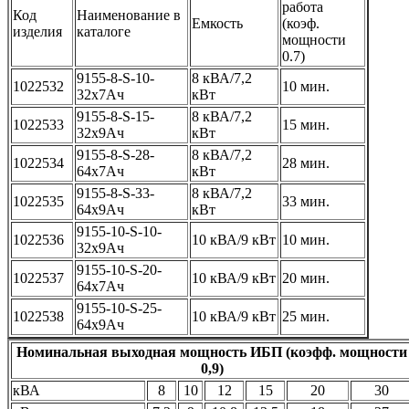
работа
Код
Наименование в
Емкость
(коэф.
изделия
каталоге
мощности
0.7)
9155-8-S-10-
8 кВА/7,2
1022532
10 мин.
32x7Ач
кВт
9155-8-S-15-
8 кВА/7,2
1022533
15 мин.
32x9Ач
кВт
9155-8-S-28-
8 кВА/7,2
1022534
28 мин.
64x7Ач
кВт
9155-8-S-33-
8 кВА/7,2
1022535
33 мин.
64x9Ач
кВт
9155-10-S-10-
1022536
10 кВА/9 кВт
10 мин.
32x9Ач
9155-10-S-20-
1022537
10 кВА/9 кВт
20 мин.
64x7Ач
9155-10-S-25-
1022538
10 кВА/9 кВт
25 мин.
64x9Ач
Номинальная выходная мощность ИБП (коэфф. мощности
0,9)
кВА
8
10
12
15
20
30