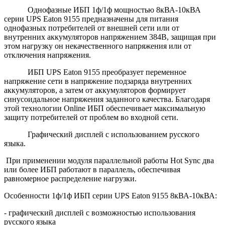
Однофазные ИБП 1ф/1ф мощностью 8кВА-10кВА
серии
UPS
Eaton
9155 предназначены для питания
однофазных потребителей от внешней сети или от
внутренних аккумуляторов напряжением 384В, защищая при
этом нагрузку он некачественного напряжения или от
отключения напряжения.
ИБП
UPS
Eaton
9155 преобразует переменное
напряжение сети в напряжение подзаряда внутренних
аккумуляторов, а затем от аккумуляторов формирует
синусоидальное напряжения заданного качества. Благодаря
этой технологии
Online
ИБП обеспечивает максимальную
защиту потребителей от проблем во входной сети.
Графический дисплей с использованием русского
языка.
При применении модуля параллельной работы Hot Sync два
или более ИБП работают в параллель, обеспечивая
равномерное распределение нагрузки.
Особенности 1ф/1ф ИБП серии
UPS
Eaton
9155 8кВА-10кВА:
- графический дисплей с возможностью использования
русского языка