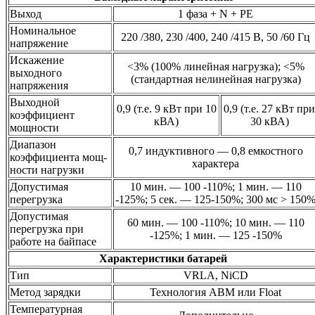
Выход
1 фаза + N + PE
Номинальное
220 /380, 230 /400, 240 /415 В, 50 /60 Гц
напряжение
Искажение
<3% (100% линейная нагрузка); <5%
выходного
(стандартная нелинейная нагрузка)
напряжения
Выходной
0,9 (т.е. 9 кВт при 10
0,9 (т.е. 27 кВт при
коэффициент
кВА)
30 кВА)
мощности
Диапазон
0,7 индуктивного — 0,8 емкостного
коэффициента мощ-
характера
ности нагрузки
Допустимая
10 мин. — 100 -110%; 1 мин. — 110
перегрузка
-125%; 5 сек. — 125-150%; 300 мс > 150
Допустимая
60 мин. — 100 -110%; 10 мин. — 110
перегрузка при
-125%; 1 мин. — 125 -150%
работе на байпасе
Характеристики батарей
Тип
VRLA, NiCD
Метод зарядки
Технология ABM или Float
Температурная