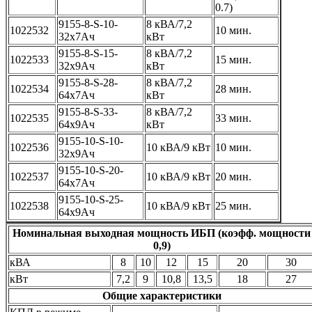
0.7)
9155-8-S-10-
8 кВА/7,2
1022532
10 мин.
32x7Ач
кВт
9155-8-S-15-
8 кВА/7,2
1022533
15 мин.
32x9Ач
кВт
9155-8-S-28-
8 кВА/7,2
1022534
28 мин.
64x7Ач
кВт
9155-8-S-33-
8 кВА/7,2
1022535
33 мин.
64x9Ач
кВт
9155-10-S-10-
1022536
10 кВА/9 кВт
10 мин.
32x9Ач
9155-10-S-20-
1022537
10 кВА/9 кВт
20 мин.
64x7Ач
9155-10-S-25-
1022538
10 кВА/9 кВт
25 мин.
64x9Ач
Номинальная выходная мощность ИБП (коэфф. мощности
0,9)
кВА
8
10
12
15
20
30
кВт
7,2
9
10,8
13,5
18
27
Общие характеристики