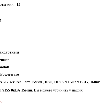
оты мин.:
15
S
андартный
енние
облок
-Powerware
, АКБ 32х9Ah 5лет 15мин., IP20, Ш305 х Г702 х В817, 160кг
n 9155 8кВА 15мин.
Вы можете уточнить у наших
96