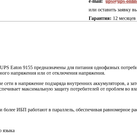
e-mail:
ups@ups-onlin
или оставить заявку в
Гарантия:
12 месяцев
и
UPS
Eaton
9155 предназначены для питания однофазных потреби
нного напряжения или от отключения напряжения.
е сети в напряжение подзаряда внутренних аккумуляторов, а за
печивает максимальную защиту потребителей от проблем во вхо
 более ИБП работают в параллель, обеспечивая равномерное ра
о языка