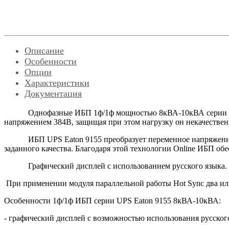
Описание
Особенности
Опции
Характеристики
Документация
Однофазные ИБП 1ф/1ф мощностью 8кВА-10кВА сери
напряжением 384В, защищая при этом нагрузку он некачестве
ИБП
UPS
Eaton
9155 преобразует переменное напряжени
заданного качества. Благодаря этой технологии
Online
ИБП обес
Графический дисплей с использованием русского языка.
При применении модуля параллельной работы Hot Sync два или
Особенности 1ф/1ф ИБП серии
UPS
Eaton
9155 8кВА-10кВА:
- графический дисплей с возможностью использования русског