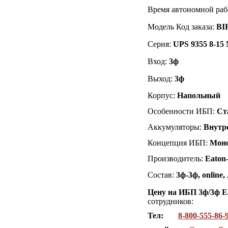
Время автономной раб
Модель Код заказа:
BI
Серия:
UPS 9355 8-15
Вход:
3
ф
Выход:
3
ф
Корпус:
Напольный
Особенности ИБП:
Ст
Аккумуляторы:
Внутр
Концепция ИБП:
Мон
Производитель:
Eaton
Состав:
3
ф-3ф, online
Цену на ИБП 3ф/3ф E
сотрудников:
Тел:
8-800-555-86-