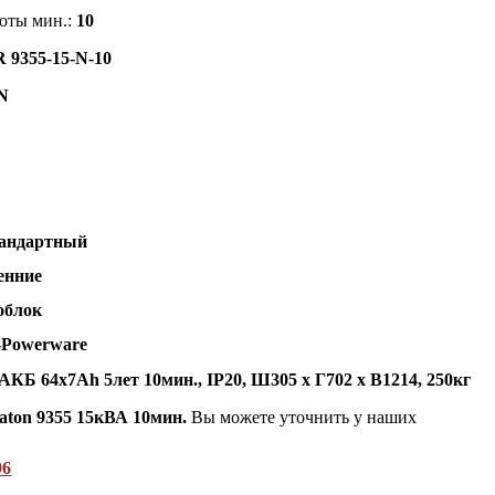
оты мин.:
10
R 9355-15-N-10
 N
андартный
енние
облок
-Powerware
, АКБ 64х7Ah 5лет 10мин., IP20, Ш305 х Г702 х В1214, 250кг
aton 9355 15кВА 10мин.
Вы можете уточнить у наших
96