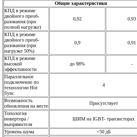
Общие характеристики
КПД в режиме
двойного преоб-
0,92
0,93
разования (при
полной нагрузке)
КПД в режиме
двойного преоб-
0,9
0,91
разования (при
нагрузке 50%)
КПД в режиме
высокой
до 98%
-
эффективности
Параллельное
подключение по
4
технологии Hot
Sync
Возможность
Присутствует
обновления на месте
Топология
инвертора /
ШИМ на IGBT- транзисторах
выпрямителя
Уровень шума
<50 дБ