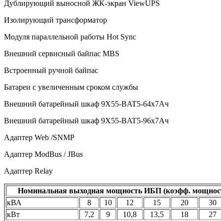
Дублирующий выносной ЖК-экран ViewUPS
Изолирующий трансформатор
Модуля параллельной работы Hot Sync
Внешний сервисный байпас
MBS
Встроенный ручной байпас
Батареи с увеличенным сроком службы
Внешний батарейный шкаф 9X55-BAT5-64x7Ач
Внешний батарейный шкаф 9X55-BAT5-96x7Ач
Адаптер Web /SNMP
Адаптер ModBus / JBus
Адаптер
Relay
Номинальная выходная мощность ИБП (коэфф. мощност
кВА
8
10
12
15
20
30
кВт
7,2
9
10,8
13,5
18
27