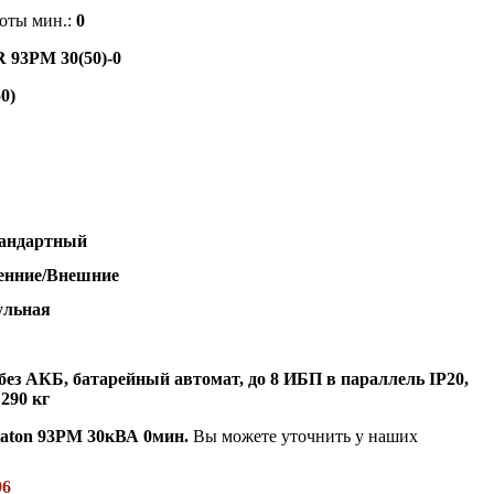
оты мин.:
0
R 93PM 30(50)-0
0)
андартный
енние/Внешние
ульная
, без АКБ, батарейный автомат, до 8 ИБП в параллель IP20,
 290 кг
Eaton 93PM 30кВА 0мин.
Вы можете уточнить у наших
96