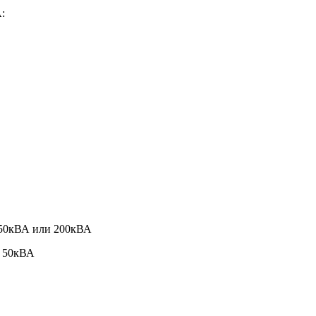
:
150кВА или 200кВА
и 50кВА