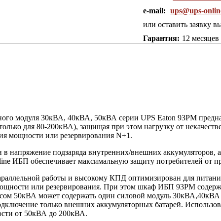
e-mail:
ups@ups-onlin
или оставить заявку в
Гарантия:
12 месяцев
го модуля 30кВА, 40кВА, 50кВА серии UPS Eaton 93PM предназ
олько для 80-200кВА), защищая при этом нагрузку от некачест
ия мощности или резервирования N+1.
 в напряжение подзаряда внутренних/внешних аккумуляторов, а
line ИБП обеспечивает максимальную защиту потребителей от пр
параллельной работы и высокому КПД оптимизирован для пита
 мощности или резервирования. При этом шкаф ИБП 93PM содер
ом 50кВА может содержать один силовой модуль 30кВА,40кВА 
подключение только внешних аккумуляторных батарей. Использо
сти от 50кВА до 200кВА.