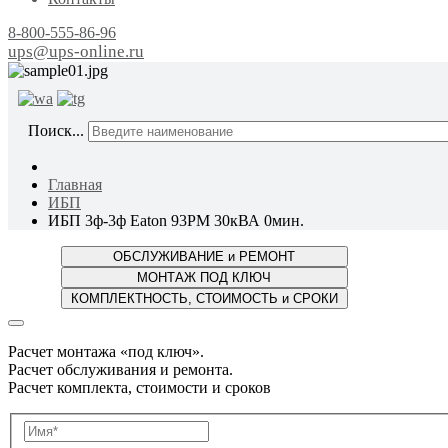
8-800-555-86-96
ups@ups-online.ru
ОТ ПР
Поиск...
Главная
ИБП
ИБП 3ф-3ф Eaton 93PM 30кВА 0мин.
Расчет монтажа «под ключ».
Расчет обслуживания и ремонта.
Расчет комплекта, стоимости и сроков