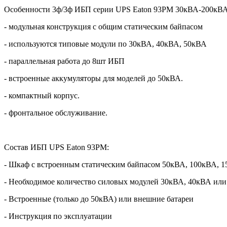
Особенности 3ф/3ф ИБП серии
UPS
Eaton
93
PM
30кВА-200кВА
- модульная конструкция с общим статическим байпасом
- используются типовые модули по 30кВА, 40кВА, 50кВА
- параллельная работа до 8шт ИБП
- встроенные аккумуляторы для моделей до 50кВА.
- компактный корпус.
- фронтальное обслуживание.
Состав ИБП
UPS
Eaton
93
PM
:
- Шкаф с встроенным статическим байпасом 50кВА, 100кВА, 
- Необходимое количество силовых модулей 30кВА, 40кВА ил
- Встроенные (только до 50кВА) или внешние батареи
- Инструкция по эксплуатации