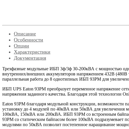
Описание
Особенности
Опции
Характеристики
Документация
Трехфазные модульные ИБП 3ф/3ф 30-200кВА с мощностью одно
внутренних/внешних аккумуляторов напряжением 432В (480В т
параллельная работа до 8 однотипных ИБП 93PM для увеличен
ИБП UPS Eaton 93PM преобразует переменное напряжение сети
напряжения заданного качества. Благодаря этой технологии On
Eaton 93PM благодаря модульной конструкции, возможности 
установку до 4 модулей по 40кВА или 50кВА для увеличения
100кВА, 150кВА или 200кВА. ИБП 93PM со встроенным байпас
93PM со статическим байпасом более 100кВА подразумевает 
модулями по 50кВА позволит постепенное наращивание мощно