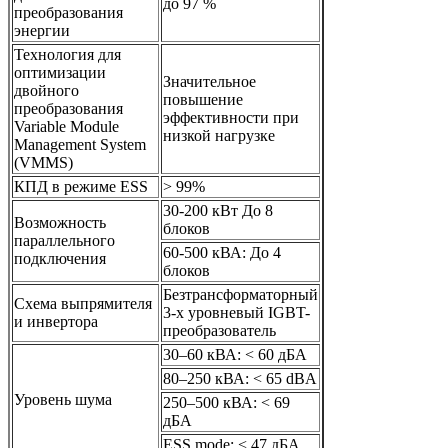
до 97 %
преобразования
энергии
Технология для
оптимизации
Значительное
двойного
повышение
преобразования
эффективности при
Variable Module
низкой нагрузке
Management System
(VMMS)
КПД в режиме ESS
> 99%
30-200 кВт До 8
Возможность
блоков
параллельного
60-500 кВА: До 4
подключения
блоков
Безтрансформаторный
Схема выпрямителя
3-х уровневый IGBT-
и инвертора
преобразователь
30–60 кВА: < 60 дБA
80–250 кВА: < 65 dBA
Уровень шума
250–500 кВА: < 69
дБA
ESS mode: < 47 дБA