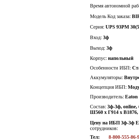
Время автономной раб
Модель Код заказа:
BI
Серия:
UPS 93PM 30(5
Вход:
3
ф
Выход:
3
ф
Корпус:
напольный
Особенности ИБП:
Ст
Аккумуляторы:
Внутр
Концепция ИБП:
Мод
Производитель:
Eaton
Состав:
3
ф-3ф, online
Ш560 х Г914 х В1876,
Цену на ИБП 3ф-3ф 
сотрудников:
Тел:
8-800-555-86-