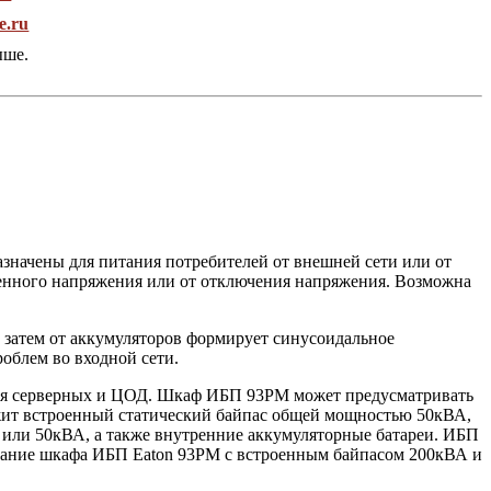
e.ru
ыше.
начены для питания потребителей от внешней сети или от
венного напряжения или от отключения напряжения. Возможна
 затем от аккумуляторов формирует синусоидальное
облем во входной сети.
ния серверных и ЦОД. Шкаф ИБП 93PM может предусматривать
жит встроенный статический байпас общей мощностью 50кВА,
или 50кВА, а также внутренние аккумуляторные батареи. ИБП
вание шкафа ИБП Eaton 93PM c встроенным байпасом 200кВА и