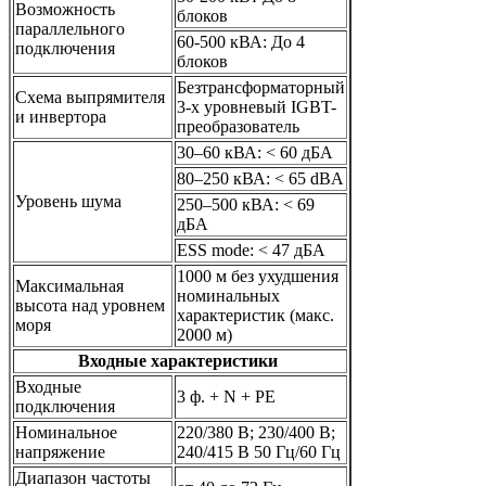
Возможность
блоков
параллельного
60-500 кВА: До 4
подключения
блоков
Безтрансформаторный
Схема выпрямителя
3-х уровневый IGBT-
и инвертора
преобразователь
30–60 кВА: < 60 дБA
80–250 кВА: < 65 dBA
Уровень шума
250–500 кВА: < 69
дБA
ESS mode: < 47 дБA
1000 м без ухудшения
Максимальная
номинальных
высота над уровнем
характеристик (макс.
моря
2000 м)
Входные характеристики
Входные
3 ф. + N + PE
подключения
Номинальное
220/380 В; 230/400 В;
напряжение
240/415 В 50 Гц/60 Гц
Диапазон частоты