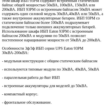
этом шкаф ИБП 93PM содержит встроенный статический
байпас общей мощностью 50кВА, 100кВА, 150кВА или
200кВА. ИБП 93PM со встроенным байпасом 50кВА может
содержать один силовой модуль 30кВА,40кВА или 50кВА, а
также внутренние аккумуляторные батареи. ИБП 93PM со
статическим байпасом более 100кВА подразумевает
подключение только внешних аккумуляторных батарей.
Использование шкафа ИБП Eaton 93PM c встроенным
байпасом 200кВА и модулями по 50кВА позволит
постепенное наращивание мощности от 50кВА до 200кВА.
Особенности 3ф/3ф ИБП серии
UPS
Eaton
93
PM
30кВА-200кВА:
- модульная конструкция с общим статическим байпасом
- используются типовые модули по 30кВА, 40кВА, 50кВА
- параллельная работа до 8шт ИБП
- встроенные аккумуляторы для моделей до 50кВА.
- компактный корпус.
- фронтальное обслуживание.