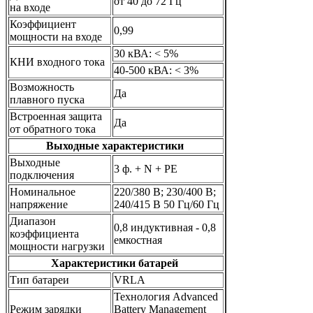
от 40 до 72 Гц
на входе
Коэффициент
0,99
мощности на входе
30 кВА: < 5%
КНИ входного тока
40-500 кВА: < 3%
Возможность
Да
плавного пуска
Встроенная защита
Да
от обратного тока
Выходные характеристики
Выходные
3 ф. + N + PE
подключения
Номинальное
220/380 В; 230/400 В;
напряжение
240/415 В 50 Гц/60 Гц
Диапазон
0,8 индуктивная - 0,8
коэффициента
емкостная
мощности нагрузки
Характеристики батарей
Тип батареи
VRLA
Технология Advanced
Режим зарядки
Battery Management