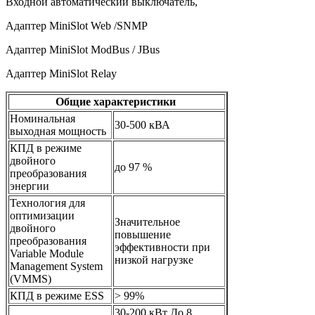
Входной автоматический выключатель,
Адаптер MiniSlot Web /SNMP
Адаптер MiniSlot ModBus / JBus
Адаптер
MiniSlot Relay
Общие характеристики
Номинальная
30-500 кВА
выходная мощность
КПД в режиме
двойного
до 97 %
преобразования
энергии
Технология для
оптимизации
Значительное
двойного
повышение
преобразования
эффективности при
Variable Module
низкой нагрузке
Management System
(VMMS)
КПД в режиме ESS
> 99%
30-200 кВт До 8