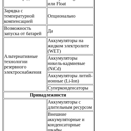
или Float
Зарядка с
температурной
Опционально
компенсацией
Возможность
Да
запуска от батарей
Аккумуляторы на
жидком электролите
(WET)
Альтернативные
Аккумуляторы
технологии
никель-кадмиевые
резервного
(NiCd)
электроснабжения
Аккумуляторы литий-
ионные (Li-Ion)
Cуперконденсаторы
Принадлежности
Аккумуляторы с
длительным ресурсом
Внешние
аккумуляторные и
конденсаторные
шкафы