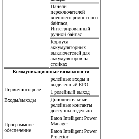
Панели
переключателей
внешнего ремонтного
байпаса,
Интегрированный
ручной байпас
Корпуса
аккумуляторных
выключателей для
аккумуляторов на
стойках
Коммуникационные возможности
релейные входы и
выделенный EPO
Первичного реле
1 релейный выход
Дополнительные
Входы/выходы
релейные контакты
доступны отдельно
Eaton Intelligent Power
Manager
Программное
обеспечение
Eaton Intelligent Power
Protector