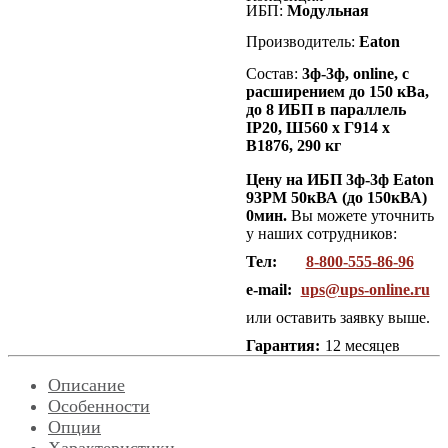
ИБП:
Модульная
Производитель:
Eaton
Состав:
3
ф-3ф, online, с
расширением до 150 кВа,
до 8 ИБП в параллель
IP20, Ш560 х Г914 х
В1876, 290 кг
Цену на ИБП 3ф-3ф Eaton
93PM 50кВА (до 150кВА)
0мин.
Вы можете уточнить
у наших сотрудников:
Тел:
8-800-555-86-96
e-mail:
ups@ups-online.ru
или оставить заявку выше.
Гарантия:
12 месяцев
Описание
Особенности
Опции
Характеристики