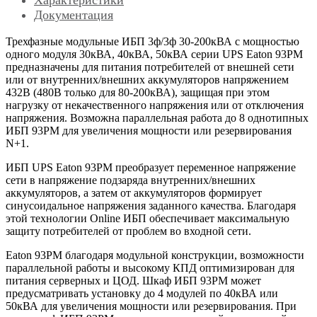
Документация
Трехфазные модульные ИБП 3ф/3ф 30-200кВА с мощностью
одного модуля 30кВА, 40кВА, 50кВА серии UPS Eaton 93PM
предназначены для питания потребителей от внешней сети
или от внутренних/внешних аккумуляторов напряжением
432В (480В только для 80-200кВА), защищая при этом
нагрузку от некачественного напряжения или от отключения
напряжения. Возможна параллельная работа до 8 однотипных
ИБП 93PM для увеличения мощности или резервирования
N+1.
ИБП UPS Eaton 93PM преобразует переменное напряжение
сети в напряжение подзаряда внутренних/внешних
аккумуляторов, а затем от аккумуляторов формирует
синусоидальное напряжения заданного качества. Благодаря
этой технологии Online ИБП обеспечивает максимальную
защиту потребителей от проблем во входной сети.
Eaton 93PM благодаря модульной конструкции, возможности
параллельной работы и высокому КПД оптимизирован для
питания серверных и ЦОД. Шкаф ИБП 93PM может
предусматривать установку до 4 модулей по 40кВА или
50кВА для увеличения мощности или резервирования. При