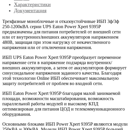
Характеристики
Документация
Трехфазные моноблочные и отказоустойчивые ИБП 3ф/3ф
250-1200кВА серии UPS Eaton Power Xpert 9395P
предназначены для питания потребителей от внешней сети
или от внутренних/внешних аккумуляторов напряжением
480В, защищая при этом нагрузку от некачественного
напряжения или от отключения напряжения.
ИБП UPS Eaton Power Xpert 9395P преобразует переменное
напряжение сети в напряжение подзаряда внутренних/
внешних аккумуляторов, а затем от аккумуляторов формирует
синусоидальное напряжения заданного качества. Благодаря
этой технологии Online ИБП обеспечивает максимальную
защиту потребителей от проблем во входной сети.
ИБП Eaton Power Xpert 9395P благодаря малой занимаемой
площади, возможности масштабирования, возможность
параллельной работы модулей и высокому КПД
оптимизирован для питания ЦОД и телекоммуникационного
оборудования.
Основными блоками ИБП Power Xpert 9395P являются модули
250кВА и 300кВА. Модели ИБП Power Xpert 9395P большей