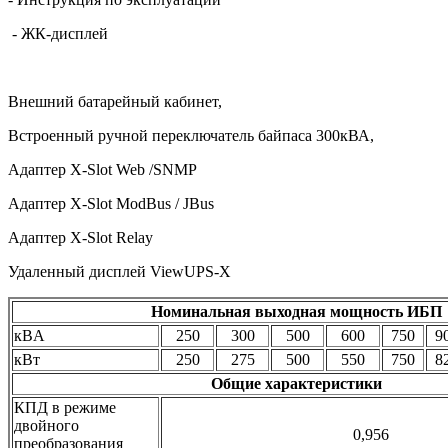
- ЖК-дисплей
Внешний батарейный кабинет,
Встроенный ручной переключатель байпаса 300кВА,
Адаптер
X
-
Slot
Web
/
SNMP
Адаптер
X
-
Slot
ModBus
/
JBus
Адаптер
X
-Slot Relay
Удаленный дисплей ViewUPS-X
Номинальная выходная мощность ИБП
кВA
250
300
500
600
750
9
кВт
250
275
500
550
750
8
Общие характеристики
КПД в режиме
двойного
0,956
преобразования