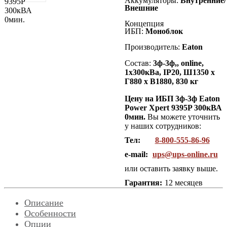
Аккумуляторы:
Внутренние/
Внешние
Концепция
ИБП:
Моноблок
Производитель:
Eaton
Состав:
3
ф-3ф,, online,
1х300кВа, IP20, Ш1350 х
Г880 х В1880, 830 кг
Цену на ИБП 3ф-3ф Eaton
Power Xpert 9395P 300кВА
0мин.
Вы можете уточнить
у наших сотрудников:
Тел:
8-800-555-86-96
e-mail:
ups@ups-online.ru
или оставить заявку выше.
Гарантия:
12 месяцев
Описание
Особенности
Опции