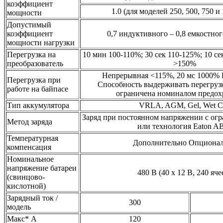
коэффициент
1.0 (для моделей 250, 500, 750 и
мощности
Допустимый
коэффициент
0,7 индуктивного – 0,8 емкостног
мощности нагрузки
Перегрузка на
10 мин 100-110%; 30 сек 110-125%; 10 се
преобразователь
>150%
Непрерывная <115%, 20 мс 1000%
Перегрузка при
Способность выдерживать перегруз
работе на байпасе
ограничена номиналом предох
Тип аккумулятора
VRLA, AGM, Gel, Wet Ce
Заряд при постоянном напряжении с огр
Метод заряда
или технология Eaton 
Температурная
Дополнительно Опциона
компенсация
Номинальное
напряжение батареи
480 В (40 x 12 В, 240 яче
(свинцово-
кислотной)
Зарядный ток /
300
модель
Макс* A
120