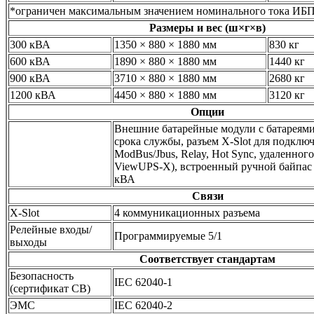
*ограничен максимальным значением номинального тока ИБП
Размеры и вес (ш×г×в)
300 кВА
1350 × 880 × 1880 мм
830 кг
600 кВА
1890 × 880 × 1880 мм
1440 кг
900 кВА
3710 × 880 × 1880 мм
2680 кг
1200 кВА
4450 × 880 × 1880 мм
3120 кг
Опции
Внешние батарейные модули с батареям
срока службы, разъем X-Slot для подкл
ModBus/Jbus, Relay, Hot Sync, удаленног
ViewUPS-X), встроенный ручной байпас 
кВА
Связи
X-Slot
4 коммуникационных разъема
Релейные входы/
Программируемые 5/1
выходы
Соответствует стандартам
Безопасность
IEC 62040-1
(сертификат CB)
ЭМС
IEC 62040-2