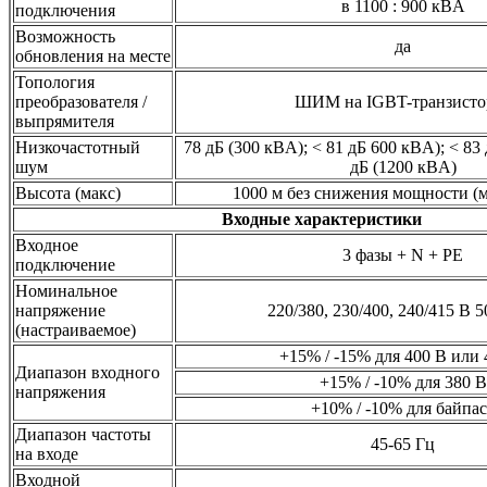
в 1100 : 900 кВA
подключения
Возможность
да
обновления на месте
Топология
преобразователя /
ШИМ на IGBT-транзисто
выпрямителя
Низкочастотный
78 дБ (300 кВA); < 81 дБ 600 кВA); < 83 
шум
дБ (1200 кВA)
Высота (макс)
1000 м без снижения мощности (м
Входные характеристики
Входное
3 фазы + N + PE
подключение
Номинальное
напряжение
220/380, 230/400, 240/415 В 5
(настраиваемое)
+15% / -15% для 400 В или 
Диапазон входного
+15% / -10% для 380 В
напряжения
+10% / -10% для байпас
Диапазон частоты
45-65 Гц
на входе
Входной