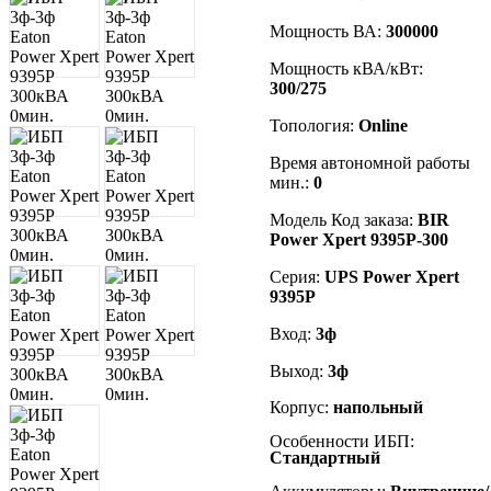
Мощность ВА:
300000
Мощность кВА/кВт:
300/275
Топология:
Online
Время автономной работы
мин.:
0
Модель Код заказа:
BIR
Power Xpert 9395P-300
Серия:
UPS Power Xpert
9395P
Вход:
3
ф
Выход:
3
ф
Корпус:
напольный
Особенности ИБП:
Стандартный