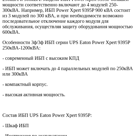
мощности соответственно включают до 4 модулей 250-
300кВА. Например, ИБП Power Xpert 9395P 900 кВА состоит
из 3 модулей по 300 кВА, и при необходимости возможно
последовательное отключение каждого модуля для
обслуживания, осуществляя защиту оборудования мощностью
600кВА.
Особенности 3ф/3ф ИБП серии
UPS
Eaton
Power
Xpert
9395
P
250кВА-1200кВА:
- современный ИБП с высоким КПД
- ИБП может включать до 4 параллельных модулей по 250кВА
или 300кВА
- компактный корпус.
- высокая активная мощность.
Состав ИБП
UPS Eaton Power Xpert 9395P:
- Шкаф ИБП
- Инструкция по эксплуатации