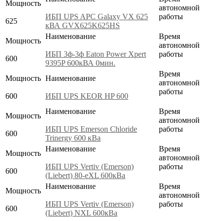
Мощность
автономной
ИБП UPS APC Galaxy VX 625
работы
625
кВА GVX625K625HS
Наименование
Время
Мощность
автономной
ИБП 3ф-3ф Eaton Power Xpert
работы
600
9395P 600кВА 0мин.
Время
Мощность
Наименование
автономной
работы
600
ИБП UPS KEOR HP 600
Наименование
Время
Мощность
автономной
ИБП UPS Emerson Chloride
работы
600
Trinergy 600 кВа
Наименование
Время
Мощность
автономной
ИБП UPS Vertiv (Emerson)
работы
600
(Liebert) 80-eXL 600кВа
Наименование
Время
Мощность
автономной
ИБП UPS Vertiv (Emerson)
работы
600
(Liebert) NXL 600кВа