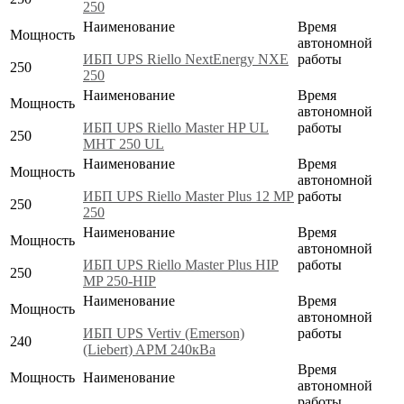
250
Наименование
Время
Мощность
автономной
ИБП UPS Riello NextEnergy NXE
работы
250
250
Наименование
Время
Мощность
автономной
ИБП UPS Riello Master HP UL
работы
250
MHT 250 UL
Наименование
Время
Мощность
автономной
ИБП UPS Riello Master Plus 12 MP
работы
250
250
Наименование
Время
Мощность
автономной
ИБП UPS Riello Master Plus HIP
работы
250
MP 250-HIP
Наименование
Время
Мощность
автономной
ИБП UPS Vertiv (Emerson)
работы
240
(Liebert) APM 240кВа
Время
Мощность
Наименование
автономной
работы