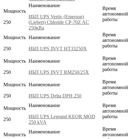
Наименование
Время
Мощность
автономной
ИБП UPS Vertiv (Emerson)
работы
250
(Liebert) Chloride CP-70Z AC
250кВа
Время
Мощность
Наименование
автономной
работы
250
ИБП UPS INVT HT33250X
Время
Мощность
Наименование
автономной
работы
250
ИБП UPS INVT RM250/25X
Время
Мощность
Наименование
автономной
работы
250
ИБП UPS Delta DPH 250
Наименование
Время
Мощность
автономной
ИБП UPS Legrand KEOR MOD
работы
250
250 kVA
Время
Наименование
Мощность
автономной