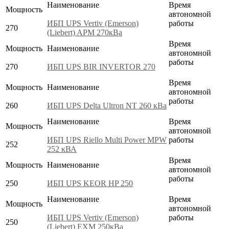
Наименование
Время
Мощность
автономной
ИБП UPS Vertiv (Emerson)
работы
270
(Liebert) APM 270кВа
Время
Мощность
Наименование
автономной
работы
270
ИБП UPS BIR INVERTOR 270
Время
Мощность
Наименование
автономной
работы
260
ИБП UPS Delta Ultron NT 260 кВа
Наименование
Время
Мощность
автономной
ИБП UPS Riello Multi Power MPW
работы
252
252 кВА
Время
Мощность
Наименование
автономной
работы
250
ИБП UPS KEOR HP 250
Наименование
Время
Мощность
автономной
ИБП UPS Vertiv (Emerson)
работы
250
(Liebert) EXM 250кВа