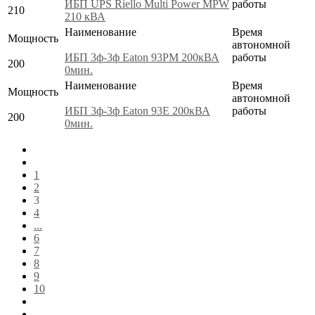
ИБП UPS Riello Multi Power MPW
работы
210
210 кВА
Наименование
Время
Мощность
автономной
ИБП 3ф-3ф Eaton 93PM 200кВА
работы
200
0мин.
Наименование
Время
Мощность
автономной
ИБП 3ф-3ф Eaton 93E 200кВА
работы
200
0мин.
1
2
3
4
...
6
7
8
9
10