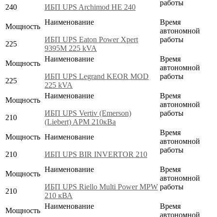
работы
240
ИБП UPS Archimod HE 240
Наименование
Время
Мощность
автономной
ИБП UPS Eaton Power Xpert
работы
225
9395M 225 kVA
Наименование
Время
Мощность
автономной
ИБП UPS Legrand KEOR MOD
работы
225
225 kVA
Наименование
Время
Мощность
автономной
ИБП UPS Vertiv (Emerson)
работы
210
(Liebert) APM 210кВа
Время
Мощность
Наименование
автономной
работы
210
ИБП UPS BIR INVERTOR 210
Наименование
Время
Мощность
автономной
ИБП UPS Riello Multi Power MPW
работы
210
210 кВА
Наименование
Время
Мощность
автономной