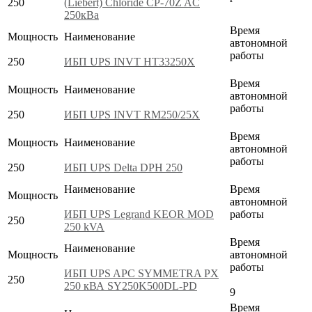
250
(Liebert) Chloride CP-70Z AC
250кВа
Время
Мощность
Наименование
автономной
работы
250
ИБП UPS INVT HT33250X
Время
Мощность
Наименование
автономной
работы
250
ИБП UPS INVT RM250/25X
Время
Мощность
Наименование
автономной
работы
250
ИБП UPS Delta DPH 250
Наименование
Время
Мощность
автономной
ИБП UPS Legrand KEOR MOD
работы
250
250 kVA
Время
Наименование
Мощность
автономной
работы
ИБП UPS APC SYMMETRA PX
250
250 кВА SY250K500DL-PD
9
Время