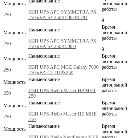
Наименование
Мощность
автономной
работы
ИБП UPS APC SYMMETRA PX
250
250 кВА SY250K500DR-PD
9
Время
Наименование
Мощность
автономной
работы
ИБП UPS APC SYMMETRA PX
250
250 кВА SY250K500D
9
Наименование
Время
Мощность
автономной
ИБП UPS APC MGE Galaxy 7000
работы
250
250 кВА G7TUPS250
Наименование
Время
Мощность
автономной
ИБП UPS Riello Master HP MHT
работы
250
250
Наименование
Время
Мощность
автономной
ИБП UPS Riello Master HE MHE
работы
250
250
Наименование
Время
Мощность
автономной
ИБП UPS Riello NextEnergy NXE
работы