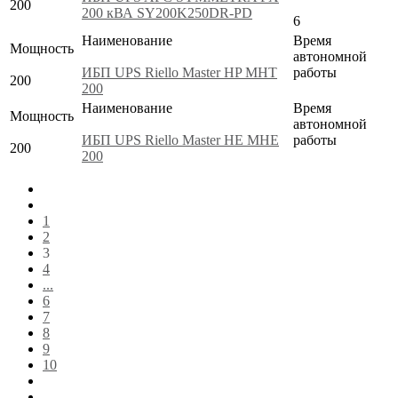
200
200 кВА SY200K250DR-PD
6
Наименование
Время
Мощность
автономной
ИБП UPS Riello Master HP MHT
работы
200
200
Наименование
Время
Мощность
автономной
ИБП UPS Riello Master HE MHE
работы
200
200
1
2
3
4
...
6
7
8
9
10