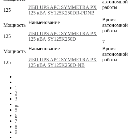
автономной
ИБП UPS APC SYMMETRA PX
работы
125
125 кВА SY125K250DR-PDNB
Время
Наименование
Мощность
автономной
работы
ИБП UPS APC SYMMETRA PX
125
125 кВА SY125K250D
7
Наименование
Время
Мощность
автономной
ИБП UPS APC SYMMETRA PX
работы
125
125 кВА SY125K250D-NB
1
2
3
...
5
6
7
8
9
...