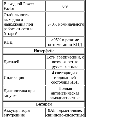
Выходной Power
0,9
Factor
Стабильность
выходного
напряжения при
+/- 3% номинального
работе от сети и
батарей
>95% в режиме
КПД
оптимизации КПД
Интерфейс
Есть, графический, с
Дисплей
возможностью
русского языка
4 светодиода с
Индикация
индикацией
состояния ИБП
Полная
Диагностика при
автоматическая
запуске
самодиагностика
Батареи
Аккумуляторы
9Ah, герметичные,
внутренние
свинцово-кислотные