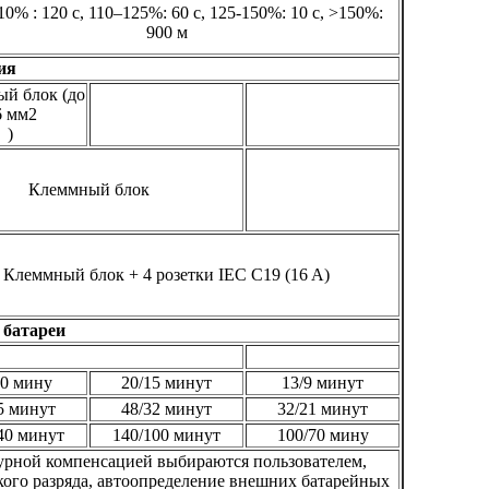
0% : 120 с, 110–125%: 60 с, 125-150%: 10 с, >150%:
900 м
ия
й блок (до
6 мм2
)
Клеммный блок
Клеммный блок + 4 розетки IEC C19 (16 A)
батареи
20 мину
20/15 минут
13/9 минут
5 минут
48/32 минут
32/21 минут
40 минут
140/100 минут
100/70 мину
рной компенсацией выбираются пользователем,
кого разряда, автоопределение внешних батарейных