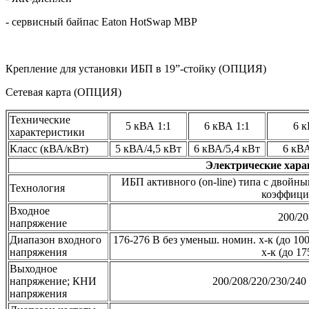
- сервисный байпас Eaton HotSwap MBP
Крепление для установки ИБП в 19”-стойку (ОПЦИЯ)
Сетевая карта (ОПЦИЯ)
Технические
5 кВА 1:1
6 кВА 1:1
6 к
характеристики
Класс (кВА/кВт)
5 кВА/4,5 кВт
6 кВА/5,4 кВт
6 кВА
Электрические хара
ИБП активного (оn-line) типа с двойн
Технология
коэффици
Входное
200/20
напряжение
Диапазон входного
176-276 В без уменьш. номин. х-к (до 100
напряжения
х-к (до 1
Выходное
напряжение; КНИ
200/208/220/230/24
напряжения