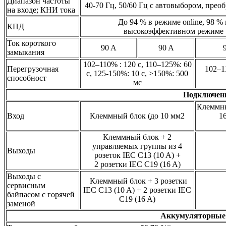
Диапазон частоты
40-70 Гц, 50/60 Гц с автовыбором, преоб
на входе; КНИ тока
До 94 % в режиме online, 98 % 
КПД
высокоэффективном режиме
Ток короткого
90 A
90 A
замыкания
102–110% : 120 с, 110–125%: 60
Перегрузочная
102–11
с, 125-150%: 10 с, >150%: 500
способност
мс
Подключен
Клеммны
Вход
Клеммный блок (до 10 мм2
1
Клеммный блок + 2
управляемых группы из 4
Выходы
розеток IEC C13 (10 A) +
2 розетки IEC C19 (16 A)
Выходы с
Клеммный блок + 3 розетки
сервисным
IEC C13 (10 A) + 2 розетки IEC
байпасом с горячей
C19 (16 A)
заменой
Аккумуляторные 