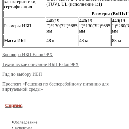
характеристики,
(TUV), UL (исполнение 1:1)
сертификация
Размеры (ВxШxГ)
440(19
440(19
440(19
Размеры ИБП
’’)*130(3U)*685
’’)*130(3U)*685
’’)*260
мм
мм
мм
Масса ИБП
48 кг
48 кг
88 кг
Брошюра ИБП Eaton 9PX
Техническое описание ИБП Eaton 9PX
Гид по выбору ИБП
Проспект «Решения по бесперебойному питанию для
виртуальной среды»
Сервис
Обследование
Экспертиза