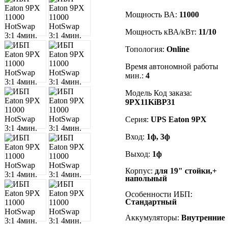
Мощность ВА:
11000
Мощность кВА/кВт:
11/10
Топология:
Online
Время автономной работы
мин.:
4
Модель Код заказа:
9PX11KiBP31
Серия:
UPS Eaton 9PX
Вход:
1
ф, 3ф
Выход:
1
ф
Корпус:
для 19" стойки,+
напольный
Особенности ИБП:
Стандартный
Аккумуляторы:
Внутренние