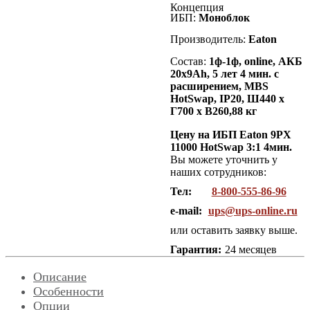
Концепция
ИБП:
Моноблок
Производитель:
Eaton
Состав:
1
ф-1ф, online, АКБ
20х9Ah, 5 лет 4 мин. с
расширением, MBS
HotSwap, IP20, Ш440 х
Г700 х В260,88 кг
Цену на ИБП Eaton 9PX
11000 HotSwap 3:1 4мин.
Вы можете уточнить у
наших сотрудников:
Тел:
8-800-555-86-96
e-mail:
ups@ups-online.ru
или оставить заявку выше.
Гарантия:
24 месяцев
Описание
Особенности
Опции