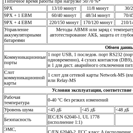
Типичное время работы при нагрузке 50/70 %*
9PX
13/10 минут
11/8 минут
30/
9PX + 1 EBM
60/40 минут
48/34 минут
70/4
9PX + 4 EBM
220/150 минут
170/120 минут
210/1
Управление
Методы ABM® или заряд с температу
аккумуляторными
автотестирование АКБ, защита от глубо
батареями
Обмен данн
1 порт USB, 1 последов. порт RS232 (по
Коммуникационные
одновременно), 4 сухих контактов (DB9)
порты
и 1 для дист. аварийного отключения пи
Слот
1 слот для сетевой карты Network-MS (в
коммуникационной
или Relay-MS
карты
Условия эксплуатации, соответствие
Рабочая
0-40 °C без резких изменений
температура
Уровень шума
<45 дБ
<45 дБ
<48 дБ
IEC/EN 62040-1, UL 1778
Безопасность
(исполнение 1:1)
ЭМС,
C/EN 62040-2, FCC класс A (исполнение 1