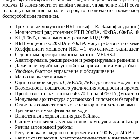
модуля. В зависимости от конфигурации, управление ИБП осущ
из плат управления вышла из строя, то отключаются только мод
бесперебойным питанием.
Трехфазные модульные ИБП (шкафы Rack-конфигурации
Мощностной ряд стоечных ИБП 20кВА, 40кВА, 60кВА, 8
КПД 96%, в экономичном режиме КПД 99%.
ИБП мощностью 20кВА и 40кВА могут работать по схеме 
Коэффициент мощности ИБП – 1, что означает эквивале
С двойным преобразованием частоты,VFI-SS-111
Адаптируемые, расширяемые и резервируемые решения в 
Даже периферийные устройства при желании могут быт
Удобное, быстрое управление и обслуживание.
Меню на русском языке.
Один силовой модуль 6,7кВА/6,7\кВт для всего модельно
Возможность пошагового увеличения мощности и време
Преобразователь частоты с 40-70 Гц на 50/60 Гц (может з
Модульная архитектура с установкой силовых и батарейны
Отличная совместимость с генераторными установками.
Три независимых фазы на выходе
Выделенная входная линия для байпаса
Система «горячей замены» силовых модулей и/или батар
Режим автономной работы
Регулировка выходного напряжения от 190 В до 245 В с 
Байпас статический, электромеханический и внешний се