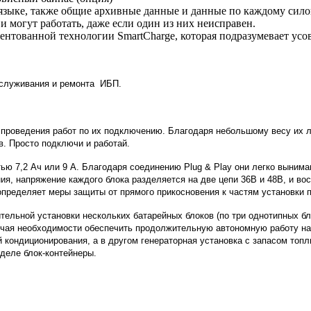
 языке, также общие архивные данные и данные по каждому сил
могут работать, даже если один из них неисправен.
тентованной технологии SmartCharge, которая подразумевает у
бслуживания и ремонта ИБП.
 проведения работ по их подключению. Благодаря небольшому весу их л
в. Просто подключи и работай.
ью 7,2 Ач или 9 А. Благодаря соединению Plug & Play они легко выним
ия, напряжение каждого блока разделяется на две цепи 36В и 48В, и вос
определяет меры защиты от прямого прикосновения к частям установки п
ельной установки нескольких батарейных блоков (по три однотипных бл
учая необходимости обеспечить продолжительную автономную работу на
й кондиционирования, а в другом генераторная установка с запасом то
деле блок-контейнеры.