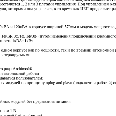
ествляется 1, 2 или 3 платами управления. Под управлением ка
ули, которыми она управляет, в то время как ИБП продолжает раб
)
0кВА и 120кВА в корпусе шириной 570мм и модель мощностью
1ф/1ф, 3ф/1ф, 1ф/3ф. (путём изменения подключений клеммного 
нтность 1кВА=1кВт
одном корпусе как по мощности, так и по времени автономной 
ь резервируемыми.
го ряда Archimod®
ни автономной работы
адаваться пользователем)
х модулей по принципу «plug and play» (подключи и работай) о
ейных модулей без прерывания питания
шагом 1 В
рвисный байпас (опция)