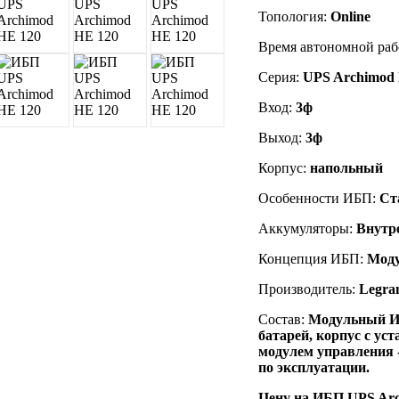
Топология:
Online
Время автономной раб
Серия:
UPS Archimod
Вход:
3ф
Выход:
3ф
Корпус:
напольный
Особенности ИБП:
Ст
Аккумуляторы:
Внутр
Концепция ИБП:
Мод
Производитель:
Legra
Состав:
Модульный ИБ
батарей, корпус с у
модулем управления 
по эксплуатации.
Цену на ИБП UPS Ar