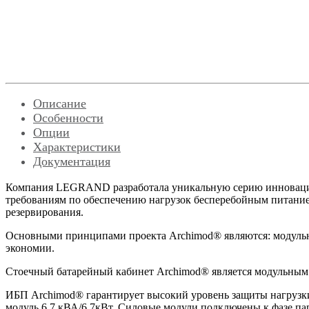
Описание
Особенности
Опции
Характеристики
Документация
Компания LEGRAND разработала уникальную серию инновацион
требованиям по обеспечению нагрузок бесперебойным питание
резервирования.
Основными принципами проекта Archimod® являются: модульно
экономии.
Стоечный батарейный кабинет Archimod® является модульным. 
ИБП Archimod® гарантирует высокий уровень защиты нагрузки.
модуль 6,7 кВА/6,7кВт. Силовые модули подключены к фазе па