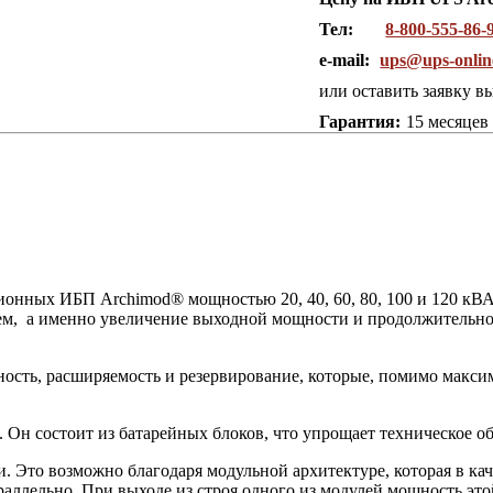
Тел:
8-800-555-86-
e-mail:
ups@ups-onlin
или оставить заявку в
Гарантия:
15 месяцев
ных ИБП Archimod® мощностью 20, 40, 60, 80, 100 и 120 кВА,
м, а именно увеличение выходной мощности и продолжительнос
сть, расширяемость и резервирование, которые, помимо максим
Он состоит из батарейных блоков, что упрощает техническое об
 Это возможно благодаря модульной архитектуре, которая в ка
раллельно. При выходе из строя одного из модулей мощность эт