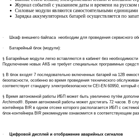
Журнал событий с указанием даты и времени на русском
Силовые модули являются самостоятельными единицами и 
Зарядка аккумуляторных батарей осуществляется по запа
·
Шкаф внешнего байпаса необходим для проведения сервисного о
·
Батарейный блок (модули):
§
Батарейные модули легко вставляются в кабинет без необходимости
Подключение новых АКБ не требует специальных программных средст
§
В блок входят 7 последовательно включенных батарей на 12В емкост
безопасности, особенно во время проведения технического обслуживан
соответствует стандарту электробезопасности CEI-EN 60950, который 
§
Время автономной работы ИБП может быть увеличено путём дополнит
Archimod®. Время автономной работы может достигать 72 часов. В сл
контейнера
BIR
в одном отсеке которого располагается ИБП с системо
блок-контейнера
BIR
рекомендуем ознакомится в соответствующем раз
·
Цифровой дисплей и отображение аварийных сигналов