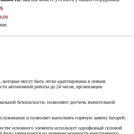
96
e.ru
ыше.
 которые могут быть легко адаптированы к новым
ти автономной работы до 24 часов, организация
альной безопасности, позволяют достичь значительной
служивание и позволяет выполнять горячую замену батарей.
честве основного элемента использует однофазный силовой
ой фазы уменьшается на значение мощности неисправного