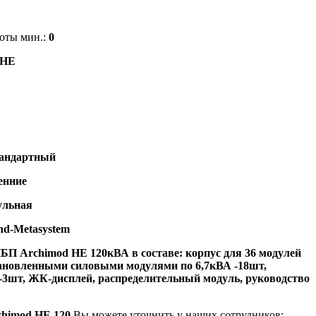
оты мин.:
0
 HE
андартный
енние
ульная
nd-Metasystem
П Archimod HE 120кВА в составе: корпус для 36 модулей
становленными силовыми модулями по 6,7кВА -18шт,
-3шт, ЖК-дисплей, распределительный модуль, руководство
chimod HE 120
Вы можете уточнить у наших сотрудников: