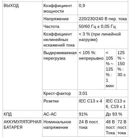
Коэффициент
0,9
ВЫХОД
мощности
Напряжение
220/230/240 В пер. тока
Частота
50/60 Гц ± 0,05 Гц
Коэффициент
< 3 % (при линейной
нелинейных
нагрузке)
искажений тока
Выдерживаемая
< 105 %:
<
125
перегрузка
непрерывно
105
% ~
% ~
150
125
% :
% :
30 с
1
мин
Крест-фактор
3:01
Розетки
IEC C13 x 4
IEC C13 x
6, C19 x 1
AC-AC
91%
До 93 %
КПД
Номинальное
24 В пост.
48 В
72 В
АККУМУЛЯТОРНАЯ
напряжение
тока
пост.
пост.
БАТАРЕЯ
Тока
тока