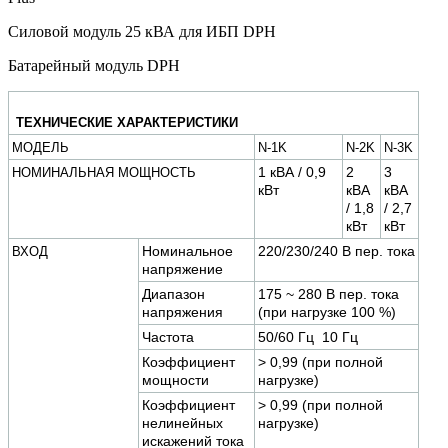
Силовой модуль 25 кВА для ИБП DPH
Батарейный модуль DPH
ТЕХНИЧЕСКИЕ ХАРАКТЕРИСТИКИ
МОДЕЛЬ
N-1K
N-2K
N-3K
1 кВА / 0,9
2
3
НОМИНАЛЬНАЯ МОЩНОСТЬ
кВт
кВА
кВА
/ 1,8
/ 2,7
кВт
кВт
Номинальное
220/230/240 В пер. тока
ВХОД
напряжение
Диапазон
175 ~ 280 В пер. тока
напряжения
(при нагрузке 100 %)
Частота
50/60 Гц 10 Гц
Коэффициент
> 0,99 (при полной
мощности
нагрузке)
Коэффициент
> 0,99 (при полной
нелинейных
нагрузке)
искажений тока