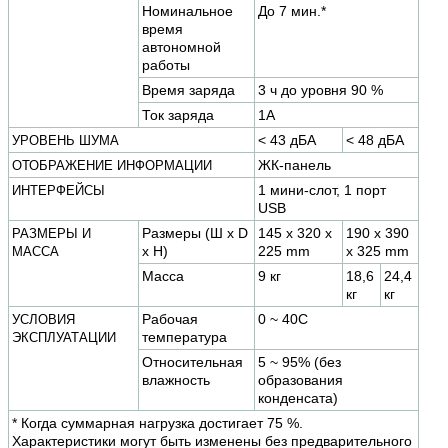
Номинальное
До 7 мин.*
время
автономной
работы
Время заряда
3 ч до уровня 90 %
Ток заряда
1A
< 43 дБА
< 48 дБА
УРОВЕНЬ ШУМА
ЖК-панель
ОТОБРАЖЕНИЕ ИНФОРМАЦИИ
1 мини-слот, 1 порт
ИНТЕРФЕЙСЫ
USB
Размеры (Ш x D
145 x 320 x
190 x 390
РАЗМЕРЫ И
x H)
225 mm
x 325 mm
МАССА
Масса
9 кг
18,6
24,4
кг
кг
Рабочая
0 ~ 40C
УСЛОВИЯ
температура
ЭКСПЛУАТАЦИИ
Относительная
5 ~ 95% (без
влажность
образования
конденсата)
* Когда суммарная нагрузка достигает 75 %.
Характеристики могут быть изменены без предварительного