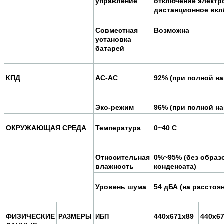
управление
отключение электр
дистанционное вкл
Совместная
Возможна
установка
батарей
КПД
АС-АС
92% (при полной на
Эко-режим
96% (при полной на
ОКРУЖАЮЩАЯ СРЕДА
Температура
0~40 C
Относительная
0%~95% (без образ
влажность
конденсата)
Уровень шума
54 дБА (на расстоя
ФИЗИЧЕСКИЕ
440x671x89
440x6
РАЗМЕРЫ
ИБП