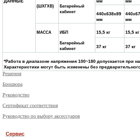
ДАННЫЕ
мм
мм
(ШXГXВ)
Батарейный
кабинет
440x638x89
440x6
мм
мм
15,5 кг
15,5 кг
МАССА
ИБП
Батарейный
37 кг
37 кг
кабинет
*Работа в диапазоне напряжения 100~180 допускается при н
Характеристики могут быть изменены без предварительног
Решения
Брошюра
Руководство
Сертификат соответствия
Руководство по выбору аксессуаров
Сервис