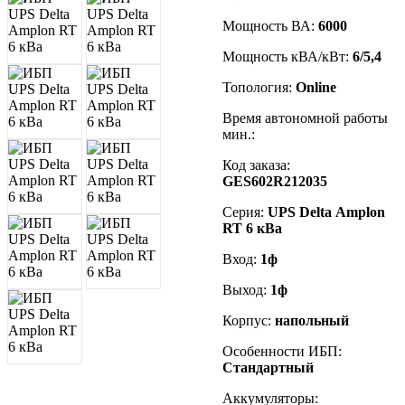
Мощность ВА:
6000
Мощность кВА/кВт:
6/5,4
Топология:
Online
Время автономной работы
мин.:
Код заказа
:
GES602R212035
Серия:
UPS
Delta
Amplon
RT 6 кВа
Вход:
1ф
Выход:
1ф
Корпус:
напольный
Особенности ИБП:
Стандартный
Аккумуляторы: